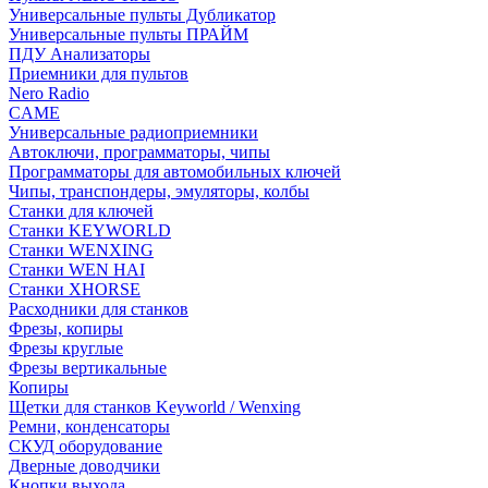
Универсальные пульты Дубликатор
Универсальные пульты ПРАЙМ
ПДУ Анализаторы
Приемники для пультов
Nero Radio
CAME
Универсальные радиоприемники
Автоключи, программаторы, чипы
Программаторы для автомобильных ключей
Чипы, транспондеры, эмуляторы, колбы
Станки для ключей
Станки KEYWORLD
Станки WENXING
Станки WEN HAI
Станки XHORSE
Расходники для станков
Фрезы, копиры
Фрезы круглые
Фрезы вертикальные
Копиры
Щетки для станков Keyworld / Wenxing
Ремни, конденсаторы
СКУД оборудование
Дверные доводчики
Кнопки выхода