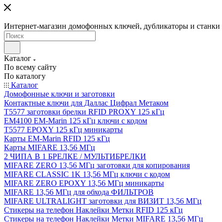
Интернет-магазин домофонных ключей, дубликаторы и станки д
Каталог
По всему сайту
По каталогу
Каталог
Домофонные ключи и заготовки
Контактные ключи для Даллас Цифрал Метаком
T5577 заготовки брелки RFID PROXY 125 кГц
EM4100 EM-Marin 125 кГц ключи с кодом
T5577 EPOXY 125 кГц миникарты
Карты EM-Marin RFID 125 кГц
Карты MIFARE 13,56 МГц
2 ЧИПА В 1 БРЕЛКЕ / МУЛЬТИБРЕЛКИ
MIFARE ZERO 13,56 МГц заготовки для копирования
MIFARE CLASSIC 1K 13,56 МГц ключи с кодом
MIFARE ZERO EPOXY 13,56 МГц миникарты
MIFARE 13,56 МГц для обхода ФИЛЬТРОВ
MIFARE ULTRALIGHT заготовки для ВИЗИТ 13,56 МГц
Стикеры на телефон Наклейки Метки RFID 125 кГц
Стикеры на телефон Наклейки Метки MIFARE 13,56 МГц