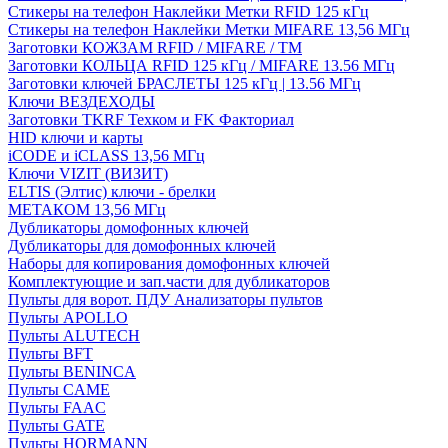
Стикеры на телефон Наклейки Метки RFID 125 кГц
Стикеры на телефон Наклейки Метки MIFARE 13,56 МГц
Заготовки КОЖЗАМ RFID / MIFARE / TM
Заготовки КОЛЬЦА RFID 125 кГц / MIFARE 13.56 МГц
Заготовки ключей БРАСЛЕТЫ 125 кГц | 13.56 МГц
Ключи ВЕЗДЕХОДЫ
Заготовки TKRF Техком и FK Факториал
HID ключи и карты
iCODE и iCLASS 13,56 МГц
Ключи VIZIT (ВИЗИТ)
ELTIS (Элтис) ключи - брелки
МЕТАКОМ 13,56 МГц
Дубликаторы домофонных ключей
Дубликаторы для домофонных ключей
Наборы для копирования домофонных ключей
Комплектующие и зап.части для дубликаторов
Пульты для ворот. ПДУ Анализаторы пультов
Пульты APOLLO
Пульты ALUTECH
Пульты BFT
Пульты BENINCA
Пульты CAME
Пульты FAAC
Пульты GATE
Пульты HORMANN