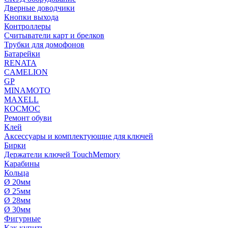
Дверные доводчики
Кнопки выхода
Контроллеры
Считыватели карт и брелков
Трубки для домофонов
Батарейки
RENATA
CAMELION
GP
MINAMOTO
MAXELL
КОСМОС
Ремонт обуви
Клей
Аксессуары и комплектующие для ключей
Бирки
Держатели ключей TouchMemory
Карабины
Кольца
Ø 20мм
Ø 25мм
Ø 28мм
Ø 30мм
Фигурные
Как купить