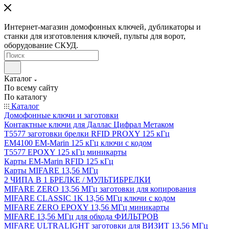
Интернет-магазин домофонных ключей, дубликаторы и
станки для изготовления ключей, пульты для ворот,
оборудование СКУД.
Каталог
По всему сайту
По каталогу
Каталог
Домофонные ключи и заготовки
Контактные ключи для Даллас Цифрал Метаком
T5577 заготовки брелки RFID PROXY 125 кГц
EM4100 EM-Marin 125 кГц ключи с кодом
T5577 EPOXY 125 кГц миникарты
Карты EM-Marin RFID 125 кГц
Карты MIFARE 13,56 МГц
2 ЧИПА В 1 БРЕЛКЕ / МУЛЬТИБРЕЛКИ
MIFARE ZERO 13,56 МГц заготовки для копирования
MIFARE CLASSIC 1K 13,56 МГц ключи с кодом
MIFARE ZERO EPOXY 13,56 МГц миникарты
MIFARE 13,56 МГц для обхода ФИЛЬТРОВ
MIFARE ULTRALIGHT заготовки для ВИЗИТ 13,56 МГц