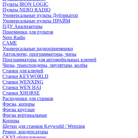
Пульты IRON LOGIC
Пульты NERO RADIO
Универсальные пульты Дубликатор
Универсальные пульты ПРАЙМ
ПДУ Анализаторы
Приемники для пультов
Nero Radio
CAME
Универсальные радиоприемники
Автоключи, программаторы, чипы
Программаторы для автомобильных ключей
Чипы, транспондеры, эмуляторы, колбы
Станки для ключей
Станки KEYWORLD
Станки WENXING
Станки WEN HAI
Станки XHORSE
Расходники для станков
Фрезы, копиры
Фрезы круглые
Фрезы вертикальные
Копиры
Щетки для станков Keyworld / Wenxing
Ремни, конденсаторы
СКУД оборудование