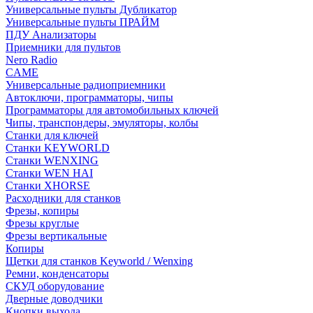
Универсальные пульты Дубликатор
Универсальные пульты ПРАЙМ
ПДУ Анализаторы
Приемники для пультов
Nero Radio
CAME
Универсальные радиоприемники
Автоключи, программаторы, чипы
Программаторы для автомобильных ключей
Чипы, транспондеры, эмуляторы, колбы
Станки для ключей
Станки KEYWORLD
Станки WENXING
Станки WEN HAI
Станки XHORSE
Расходники для станков
Фрезы, копиры
Фрезы круглые
Фрезы вертикальные
Копиры
Щетки для станков Keyworld / Wenxing
Ремни, конденсаторы
СКУД оборудование
Дверные доводчики
Кнопки выхода