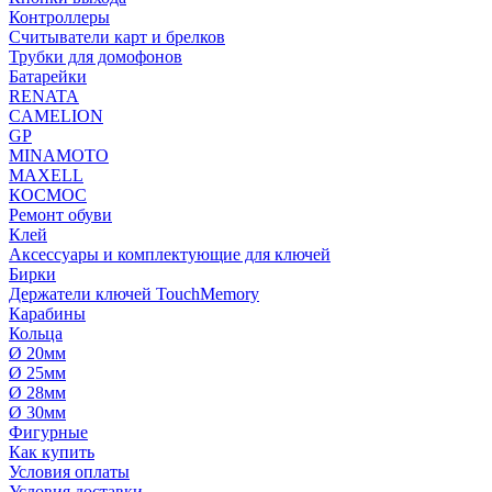
Контроллеры
Считыватели карт и брелков
Трубки для домофонов
Батарейки
RENATA
CAMELION
GP
MINAMOTO
MAXELL
КОСМОС
Ремонт обуви
Клей
Аксессуары и комплектующие для ключей
Бирки
Держатели ключей TouchMemory
Карабины
Кольца
Ø 20мм
Ø 25мм
Ø 28мм
Ø 30мм
Фигурные
Как купить
Условия оплаты
Условия доставки