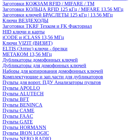
Заготовки КОЖЗАМ RFID / MIFARE / TM
Заготовки КОЛЬЦА RFID 125 кГц / MIFARE 13.56 МГц
Заготовки ключей БРАСЛЕТЫ 125 кГц | 13.56 МГц
Ключи ВЕЗДЕХОДЫ
Заготовки TKRF Техком и FK Факториал
HID ключи и карты
iCODE и iCLASS 13,56 МГц
Ключи VIZIT (ВИЗИТ)
ELTIS (Элтис) ключи - брелки
МЕТАКОМ 13,56 МГц
Дубликаторы домофонных ключей
Дубликаторы для домофонных ключей
Наборы для копирования домофонных ключей
Комплектующие и зап.части для дубликаторов
Пульты для ворот. ПДУ Анализаторы пультов
Пульты APOLLO
Пульты ALUTECH
Пульты BFT
Пульты BENINCA
Пульты CAME
Пульты FAAC
Пульты GATE
Пульты HORMANN
Пульты IRON LOGIC
Пульты NERO RADIO