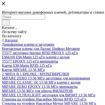
Интернет-магазин домофонных ключей, дубликаторы и станки д
Каталог
По всему сайту
По каталогу
Каталог
Домофонные ключи и заготовки
Контактные ключи для Даллас Цифрал Метаком
T5577 заготовки брелки RFID PROXY 125 кГц
EM4100 EM-Marin 125 кГц ключи с кодом
T5577 EPOXY 125 кГц миникарты
Карты EM-Marin RFID 125 кГц
Карты MIFARE 13,56 МГц
2 ЧИПА В 1 БРЕЛКЕ / МУЛЬТИБРЕЛКИ
MIFARE ZERO 13,56 МГц заготовки для копирования
MIFARE CLASSIC 1K 13,56 МГц ключи с кодом
MIFARE ZERO EPOXY 13,56 МГц миникарты
MIFARE 13,56 МГц для обхода ФИЛЬТРОВ
MIFARE ULTRALIGHT заготовки для ВИЗИТ 13,56 МГц
Стикеры на телефон Наклейки Метки RFID 125 кГц
Стикеры на телефон Наклейки Метки MIFARE 13,56 МГц