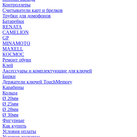
Контроллеры
Считыватели карт и брелков
Трубки для домофонов
Батарейки
RENATA
CAMELION
GP
MINAMOTO
MAXELL
КОСМОС
Ремонт обуви
Клей
Аксессуары и комплектующие для ключей
Бирки
Держатели ключей TouchMemory
Карабины
Кольца
Ø 20мм
Ø 25мм
Ø 28мм
Ø 30мм
Фигурные
Как купить
Условия оплаты
Условия доставки