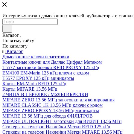
Интернет-магазин домофонных ключей, дубликаторы и станки д
Каталог
По всему сайту
По каталогу
Каталог
Домофонные ключи и заготовки
Контактные ключи для Даллас Цифрал Метаком
T5577 заготовки брелки RFID PROXY 125 кГц
EM4100 EM-Marin 125 кГц ключи с кодом
T5577 EPOXY 125 кГц миникарты
Карты EM-Marin RFID 125 кГц
Карты MIFARE 13,56 МГц
2 ЧИПА В 1 БРЕЛКЕ / МУЛЬТИБРЕЛКИ
MIFARE ZERO 13,56 МГц заготовки для копирования
MIFARE CLASSIC 1K 13,56 МГц ключи с кодом
MIFARE ZERO EPOXY 13,56 МГц миникарты
MIFARE 13,56 МГц для обхода ФИЛЬТРОВ
MIFARE ULTRALIGHT заготовки для ВИЗИТ 13,56 МГц
Стикеры на телефон Наклейки Метки RFID 125 кГц
Стикеры на телефон Наклейки Метки MIFARE 13,56 МГц