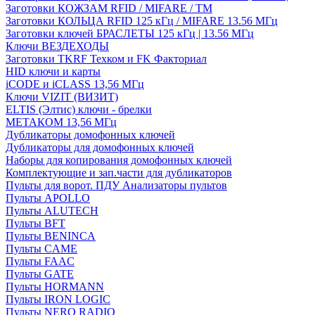
Заготовки КОЖЗАМ RFID / MIFARE / TM
Заготовки КОЛЬЦА RFID 125 кГц / MIFARE 13.56 МГц
Заготовки ключей БРАСЛЕТЫ 125 кГц | 13.56 МГц
Ключи ВЕЗДЕХОДЫ
Заготовки TKRF Техком и FK Факториал
HID ключи и карты
iCODE и iCLASS 13,56 МГц
Ключи VIZIT (ВИЗИТ)
ELTIS (Элтис) ключи - брелки
МЕТАКОМ 13,56 МГц
Дубликаторы домофонных ключей
Дубликаторы для домофонных ключей
Наборы для копирования домофонных ключей
Комплектующие и зап.части для дубликаторов
Пульты для ворот. ПДУ Анализаторы пультов
Пульты APOLLO
Пульты ALUTECH
Пульты BFT
Пульты BENINCA
Пульты CAME
Пульты FAAC
Пульты GATE
Пульты HORMANN
Пульты IRON LOGIC
Пульты NERO RADIO