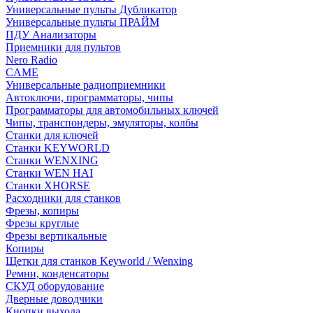
Универсальные пульты Дубликатор
Универсальные пульты ПРАЙМ
ПДУ Анализаторы
Приемники для пультов
Nero Radio
CAME
Универсальные радиоприемники
Автоключи, программаторы, чипы
Программаторы для автомобильных ключей
Чипы, транспондеры, эмуляторы, колбы
Станки для ключей
Станки KEYWORLD
Станки WENXING
Станки WEN HAI
Станки XHORSE
Расходники для станков
Фрезы, копиры
Фрезы круглые
Фрезы вертикальные
Копиры
Щетки для станков Keyworld / Wenxing
Ремни, конденсаторы
СКУД оборудование
Дверные доводчики
Кнопки выхода