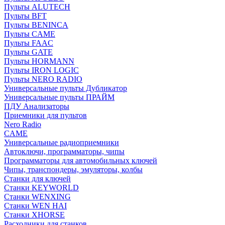
Пульты ALUTECH
Пульты BFT
Пульты BENINCA
Пульты CAME
Пульты FAAC
Пульты GATE
Пульты HORMANN
Пульты IRON LOGIC
Пульты NERO RADIO
Универсальные пульты Дубликатор
Универсальные пульты ПРАЙМ
ПДУ Анализаторы
Приемники для пультов
Nero Radio
CAME
Универсальные радиоприемники
Автоключи, программаторы, чипы
Программаторы для автомобильных ключей
Чипы, транспондеры, эмуляторы, колбы
Станки для ключей
Станки KEYWORLD
Станки WENXING
Станки WEN HAI
Станки XHORSE
Расходники для станков