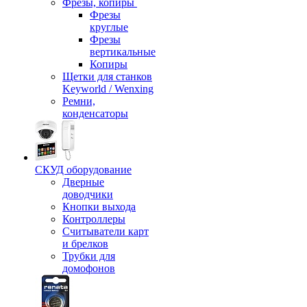
Фрезы, копиры
Фрезы
круглые
Фрезы
вертикальные
Копиры
Щетки для станков
Keyworld / Wenxing
Ремни,
конденсаторы
СКУД оборудование
Дверные
доводчики
Кнопки выхода
Контроллеры
Считыватели карт
и брелков
Трубки для
домофонов