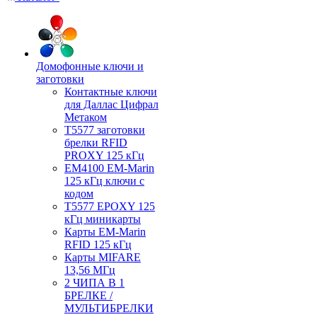
Домофонные ключи и
заготовки
Контактные ключи
для Даллас Цифрал
Метаком
T5577 заготовки
брелки RFID
PROXY 125 кГц
EM4100 EM-Marin
125 кГц ключи с
кодом
T5577 EPOXY 125
кГц миникарты
Карты EM-Marin
RFID 125 кГц
Карты MIFARE
13,56 МГц
2 ЧИПА В 1
БРЕЛКЕ /
МУЛЬТИБРЕЛКИ