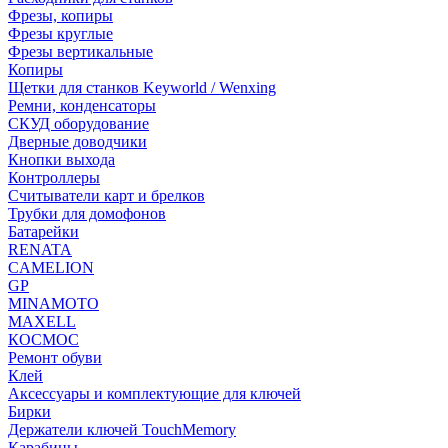
Фрезы, копиры
Фрезы круглые
Фрезы вертикальные
Копиры
Щетки для станков Keyworld / Wenxing
Ремни, конденсаторы
СКУД оборудование
Дверные доводчики
Кнопки выхода
Контроллеры
Считыватели карт и брелков
Трубки для домофонов
Батарейки
RENATA
CAMELION
GP
MINAMOTO
MAXELL
КОСМОС
Ремонт обуви
Клей
Аксессуары и комплектующие для ключей
Бирки
Держатели ключей TouchMemory
Карабины