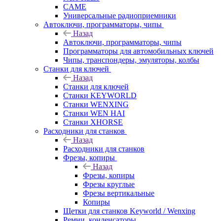
CAME
Универсальные радиоприемники
Автоключи, программаторы, чипы
Назад
Автоключи, программаторы, чипы
Программаторы для автомобильных ключей
Чипы, транспондеры, эмуляторы, колбы
Станки для ключей
Назад
Станки для ключей
Станки KEYWORLD
Станки WENXING
Станки WEN HAI
Станки XHORSE
Расходники для станков
Назад
Расходники для станков
Фрезы, копиры
Назад
Фрезы, копиры
Фрезы круглые
Фрезы вертикальные
Копиры
Щетки для станков Keyworld / Wenxing
Ремни, конденсаторы