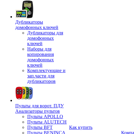
Дубликаторы
домофонных ключей
Дубликаторы для
домофонных
ключей
Наборы для
копирования
домофонных
ключей
Комплектующие и
зап.части для
дубликаторов
Пульты для ворот. ПДУ
Анализаторы пультов
Пульты APOLLO
Пульты ALUTECH
Пульты BFT
Как купить
Пульты BENINCA
Комп