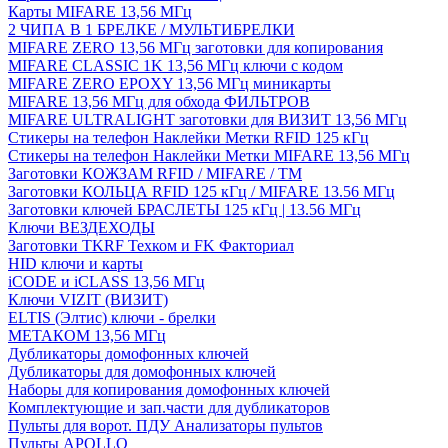
Карты MIFARE 13,56 МГц
2 ЧИПА В 1 БРЕЛКЕ / МУЛЬТИБРЕЛКИ
MIFARE ZERO 13,56 МГц заготовки для копирования
MIFARE CLASSIC 1K 13,56 МГц ключи с кодом
MIFARE ZERO EPOXY 13,56 МГц миникарты
MIFARE 13,56 МГц для обхода ФИЛЬТРОВ
MIFARE ULTRALIGHT заготовки для ВИЗИТ 13,56 МГц
Стикеры на телефон Наклейки Метки RFID 125 кГц
Стикеры на телефон Наклейки Метки MIFARE 13,56 МГц
Заготовки КОЖЗАМ RFID / MIFARE / TM
Заготовки КОЛЬЦА RFID 125 кГц / MIFARE 13.56 МГц
Заготовки ключей БРАСЛЕТЫ 125 кГц | 13.56 МГц
Ключи ВЕЗДЕХОДЫ
Заготовки TKRF Техком и FK Факториал
HID ключи и карты
iCODE и iCLASS 13,56 МГц
Ключи VIZIT (ВИЗИТ)
ELTIS (Элтис) ключи - брелки
МЕТАКОМ 13,56 МГц
Дубликаторы домофонных ключей
Дубликаторы для домофонных ключей
Наборы для копирования домофонных ключей
Комплектующие и зап.части для дубликаторов
Пульты для ворот. ПДУ Анализаторы пультов
Пульты APOLLO