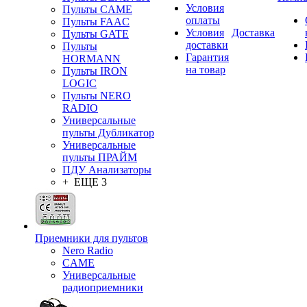
Условия
Пульты CAME
оплаты
Пульты FAAC
Условия
Доставка
Пульты GATE
доставки
Пульты
Гарантия
HORMANN
на товар
Пульты IRON
LOGIC
Пульты NERO
RADIO
Универсальные
пульты Дубликатор
Универсальные
пульты ПРАЙМ
ПДУ Анализаторы
+ ЕЩЕ 3
Приемники для пультов
Nero Radio
CAME
Универсальные
радиоприемники