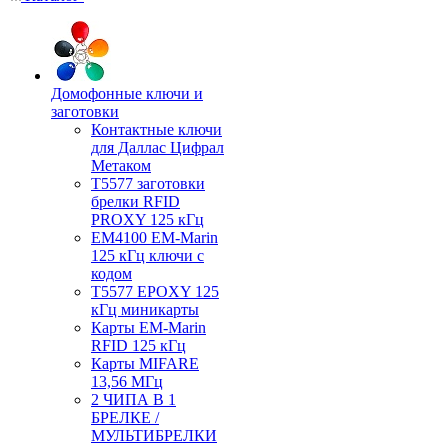
Домофонные ключи и
заготовки
Контактные ключи
для Даллас Цифрал
Метаком
T5577 заготовки
брелки RFID
PROXY 125 кГц
EM4100 EM-Marin
125 кГц ключи с
кодом
T5577 EPOXY 125
кГц миникарты
Карты EM-Marin
RFID 125 кГц
Карты MIFARE
13,56 МГц
2 ЧИПА В 1
БРЕЛКЕ /
МУЛЬТИБРЕЛКИ