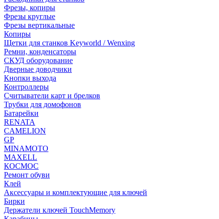
Фрезы, копиры
Фрезы круглые
Фрезы вертикальные
Копиры
Щетки для станков Keyworld / Wenxing
Ремни, конденсаторы
СКУД оборудование
Дверные доводчики
Кнопки выхода
Контроллеры
Считыватели карт и брелков
Трубки для домофонов
Батарейки
RENATA
CAMELION
GP
MINAMOTO
MAXELL
КОСМОС
Ремонт обуви
Клей
Аксессуары и комплектующие для ключей
Бирки
Держатели ключей TouchMemory
Карабины