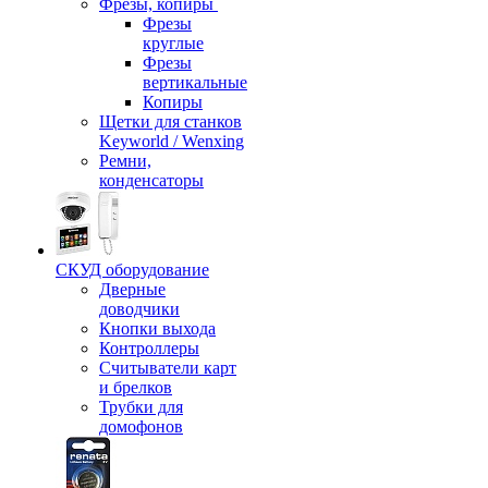
Фрезы, копиры
Фрезы
круглые
Фрезы
вертикальные
Копиры
Щетки для станков
Keyworld / Wenxing
Ремни,
конденсаторы
СКУД оборудование
Дверные
доводчики
Кнопки выхода
Контроллеры
Считыватели карт
и брелков
Трубки для
домофонов