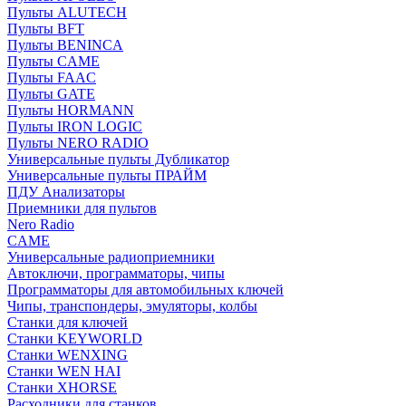
Пульты ALUTECH
Пульты BFT
Пульты BENINCA
Пульты CAME
Пульты FAAC
Пульты GATE
Пульты HORMANN
Пульты IRON LOGIC
Пульты NERO RADIO
Универсальные пульты Дубликатор
Универсальные пульты ПРАЙМ
ПДУ Анализаторы
Приемники для пультов
Nero Radio
CAME
Универсальные радиоприемники
Автоключи, программаторы, чипы
Программаторы для автомобильных ключей
Чипы, транспондеры, эмуляторы, колбы
Станки для ключей
Станки KEYWORLD
Станки WENXING
Станки WEN HAI
Станки XHORSE
Расходники для станков