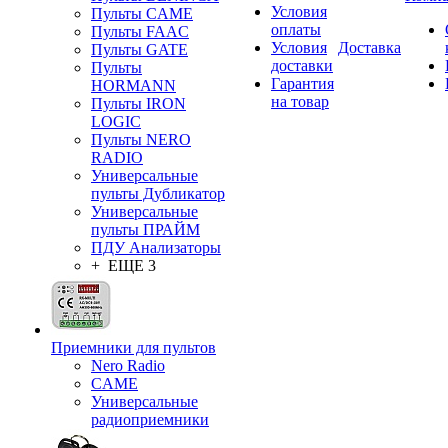
Условия
Пульты CAME
оплаты
Пульты FAAC
Условия
Доставка
Пульты GATE
доставки
Пульты
Гарантия
HORMANN
на товар
Пульты IRON
LOGIC
Пульты NERO
RADIO
Универсальные
пульты Дубликатор
Универсальные
пульты ПРАЙМ
ПДУ Анализаторы
+ ЕЩЕ 3
Приемники для пультов
Nero Radio
CAME
Универсальные
радиоприемники