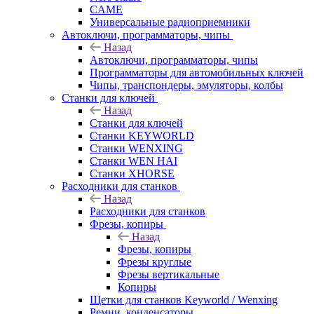
CAME
Универсальные радиоприемники
Автоключи, программаторы, чипы
Назад
Автоключи, программаторы, чипы
Программаторы для автомобильных ключей
Чипы, транспондеры, эмуляторы, колбы
Станки для ключей
Назад
Станки для ключей
Станки KEYWORLD
Станки WENXING
Станки WEN HAI
Станки XHORSE
Расходники для станков
Назад
Расходники для станков
Фрезы, копиры
Назад
Фрезы, копиры
Фрезы круглые
Фрезы вертикальные
Копиры
Щетки для станков Keyworld / Wenxing
Ремни, конденсаторы