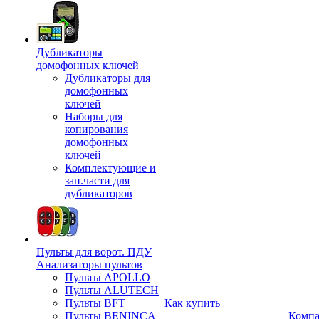
Дубликаторы
домофонных ключей
Дубликаторы для
домофонных
ключей
Наборы для
копирования
домофонных
ключей
Комплектующие и
зап.части для
дубликаторов
Пульты для ворот. ПДУ
Анализаторы пультов
Пульты APOLLO
Пульты ALUTECH
Пульты BFT
Как купить
Пульты BENINCA
Комп