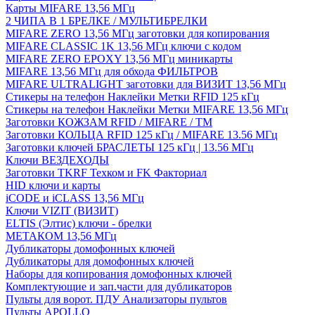
Карты MIFARE 13,56 МГц
2 ЧИПА В 1 БРЕЛКЕ / МУЛЬТИБРЕЛКИ
MIFARE ZERO 13,56 МГц заготовки для копирования
MIFARE CLASSIC 1K 13,56 МГц ключи с кодом
MIFARE ZERO EPOXY 13,56 МГц миникарты
MIFARE 13,56 МГц для обхода ФИЛЬТРОВ
MIFARE ULTRALIGHT заготовки для ВИЗИТ 13,56 МГц
Стикеры на телефон Наклейки Метки RFID 125 кГц
Стикеры на телефон Наклейки Метки MIFARE 13,56 МГц
Заготовки КОЖЗАМ RFID / MIFARE / TM
Заготовки КОЛЬЦА RFID 125 кГц / MIFARE 13.56 МГц
Заготовки ключей БРАСЛЕТЫ 125 кГц | 13.56 МГц
Ключи ВЕЗДЕХОДЫ
Заготовки TKRF Техком и FK Факториал
HID ключи и карты
iCODE и iCLASS 13,56 МГц
Ключи VIZIT (ВИЗИТ)
ELTIS (Элтис) ключи - брелки
МЕТАКОМ 13,56 МГц
Дубликаторы домофонных ключей
Дубликаторы для домофонных ключей
Наборы для копирования домофонных ключей
Комплектующие и зап.части для дубликаторов
Пульты для ворот. ПДУ Анализаторы пультов
Пульты APOLLO