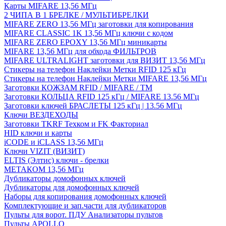
Карты MIFARE 13,56 МГц
2 ЧИПА В 1 БРЕЛКЕ / МУЛЬТИБРЕЛКИ
MIFARE ZERO 13,56 МГц заготовки для копирования
MIFARE CLASSIC 1K 13,56 МГц ключи с кодом
MIFARE ZERO EPOXY 13,56 МГц миникарты
MIFARE 13,56 МГц для обхода ФИЛЬТРОВ
MIFARE ULTRALIGHT заготовки для ВИЗИТ 13,56 МГц
Стикеры на телефон Наклейки Метки RFID 125 кГц
Стикеры на телефон Наклейки Метки MIFARE 13,56 МГц
Заготовки КОЖЗАМ RFID / MIFARE / TM
Заготовки КОЛЬЦА RFID 125 кГц / MIFARE 13.56 МГц
Заготовки ключей БРАСЛЕТЫ 125 кГц | 13.56 МГц
Ключи ВЕЗДЕХОДЫ
Заготовки TKRF Техком и FK Факториал
HID ключи и карты
iCODE и iCLASS 13,56 МГц
Ключи VIZIT (ВИЗИТ)
ELTIS (Элтис) ключи - брелки
МЕТАКОМ 13,56 МГц
Дубликаторы домофонных ключей
Дубликаторы для домофонных ключей
Наборы для копирования домофонных ключей
Комплектующие и зап.части для дубликаторов
Пульты для ворот. ПДУ Анализаторы пультов
Пульты APOLLO