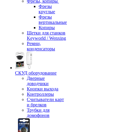
Фрезы, копиры
Фрезы
круглые
Фрезы
вертикальные
Копиры
Щетки для станков
Keyworld / Wenxing
Ремни,
конденсаторы
СКУД оборудование
Дверные
доводчики
Кнопки выхода
Контроллеры
Считыватели карт
и брелков
Трубки для
домофонов