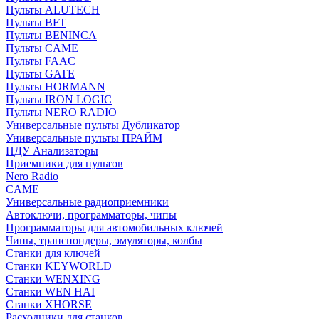
Пульты ALUTECH
Пульты BFT
Пульты BENINCA
Пульты CAME
Пульты FAAC
Пульты GATE
Пульты HORMANN
Пульты IRON LOGIC
Пульты NERO RADIO
Универсальные пульты Дубликатор
Универсальные пульты ПРАЙМ
ПДУ Анализаторы
Приемники для пультов
Nero Radio
CAME
Универсальные радиоприемники
Автоключи, программаторы, чипы
Программаторы для автомобильных ключей
Чипы, транспондеры, эмуляторы, колбы
Станки для ключей
Станки KEYWORLD
Станки WENXING
Станки WEN HAI
Станки XHORSE
Расходники для станков