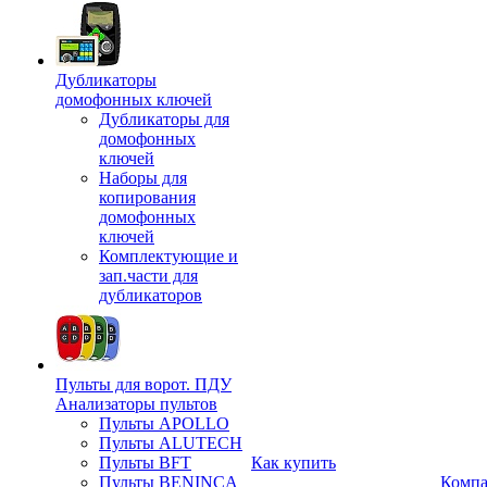
Дубликаторы
домофонных ключей
Дубликаторы для
домофонных
ключей
Наборы для
копирования
домофонных
ключей
Комплектующие и
зап.части для
дубликаторов
Пульты для ворот. ПДУ
Анализаторы пультов
Пульты APOLLO
Пульты ALUTECH
Пульты BFT
Как купить
Пульты BENINCA
Комп