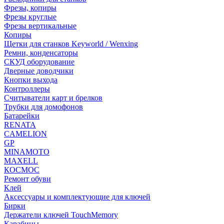
Фрезы, копиры
Фрезы круглые
Фрезы вертикальные
Копиры
Щетки для станков Keyworld / Wenxing
Ремни, конденсаторы
СКУД оборудование
Дверные доводчики
Кнопки выхода
Контроллеры
Считыватели карт и брелков
Трубки для домофонов
Батарейки
RENATA
CAMELION
GP
MINAMOTO
MAXELL
КОСМОС
Ремонт обуви
Клей
Аксессуары и комплектующие для ключей
Бирки
Держатели ключей TouchMemory
Карабины