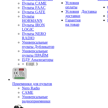
Условия
Пульты CAME
оплаты
Пульты FAAC
Условия
Доставка
Пульты GATE
доставки
Пульты
Гарантия
HORMANN
на товар
Пульты IRON
LOGIC
Пульты NERO
RADIO
Универсальные
пульты Дубликатор
Универсальные
пульты ПРАЙМ
ПДУ Анализаторы
+ ЕЩЕ 3
Приемники для пультов
Nero Radio
CAME
Универсальные
радиоприемники