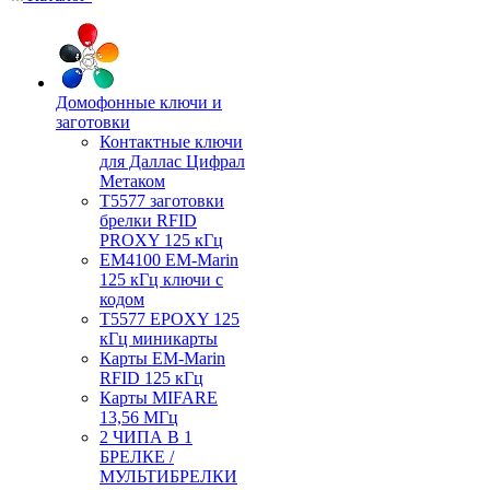
Домофонные ключи и
заготовки
Контактные ключи
для Даллас Цифрал
Метаком
T5577 заготовки
брелки RFID
PROXY 125 кГц
EM4100 EM-Marin
125 кГц ключи с
кодом
T5577 EPOXY 125
кГц миникарты
Карты EM-Marin
RFID 125 кГц
Карты MIFARE
13,56 МГц
2 ЧИПА В 1
БРЕЛКЕ /
МУЛЬТИБРЕЛКИ