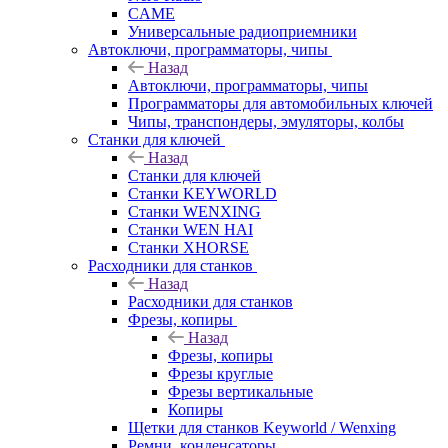
CAME
Универсальные радиоприемники
Автоключи, программаторы, чипы
Назад
Автоключи, программаторы, чипы
Программаторы для автомобильных ключей
Чипы, транспондеры, эмуляторы, колбы
Станки для ключей
Назад
Станки для ключей
Станки KEYWORLD
Станки WENXING
Станки WEN HAI
Станки XHORSE
Расходники для станков
Назад
Расходники для станков
Фрезы, копиры
Назад
Фрезы, копиры
Фрезы круглые
Фрезы вертикальные
Копиры
Щетки для станков Keyworld / Wenxing
Ремни, конденсаторы