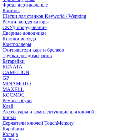
Фрезы вертикальные
Копиры
Щетки для станков Keyworld / Wenxing
Ремни, конденсаторы
СКУД оборудование
Дверные доводчики
Кнопки выхода
Контроллеры
Считыватели карт и брелков
Трубки для домофонов
Батарейки
RENATA
CAMELION
GP
MINAMOTO
MAXELL
КОСМОС
Ремонт обуви
Клей
Аксессуары и комплектующие для ключей
Бирки
Держатели ключей TouchMemory
Карабины
Кольца
Ø 20мм