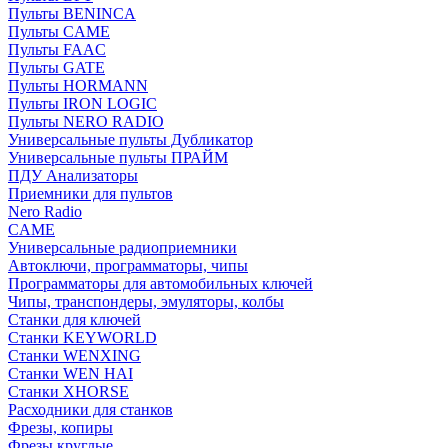
Пульты BENINCA
Пульты CAME
Пульты FAAC
Пульты GATE
Пульты HORMANN
Пульты IRON LOGIC
Пульты NERO RADIO
Универсальные пульты Дубликатор
Универсальные пульты ПРАЙМ
ПДУ Анализаторы
Приемники для пультов
Nero Radio
CAME
Универсальные радиоприемники
Автоключи, программаторы, чипы
Программаторы для автомобильных ключей
Чипы, транспондеры, эмуляторы, колбы
Станки для ключей
Станки KEYWORLD
Станки WENXING
Станки WEN HAI
Станки XHORSE
Расходники для станков
Фрезы, копиры
Фрезы круглые