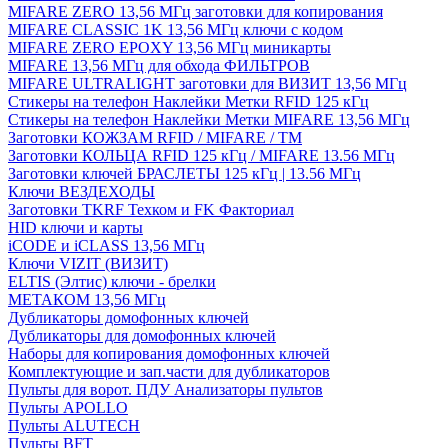
MIFARE ZERO 13,56 МГц заготовки для копирования
MIFARE CLASSIC 1K 13,56 МГц ключи с кодом
MIFARE ZERO EPOXY 13,56 МГц миникарты
MIFARE 13,56 МГц для обхода ФИЛЬТРОВ
MIFARE ULTRALIGHT заготовки для ВИЗИТ 13,56 МГц
Стикеры на телефон Наклейки Метки RFID 125 кГц
Стикеры на телефон Наклейки Метки MIFARE 13,56 МГц
Заготовки КОЖЗАМ RFID / MIFARE / TM
Заготовки КОЛЬЦА RFID 125 кГц / MIFARE 13.56 МГц
Заготовки ключей БРАСЛЕТЫ 125 кГц | 13.56 МГц
Ключи ВЕЗДЕХОДЫ
Заготовки TKRF Техком и FK Факториал
HID ключи и карты
iCODE и iCLASS 13,56 МГц
Ключи VIZIT (ВИЗИТ)
ELTIS (Элтис) ключи - брелки
МЕТАКОМ 13,56 МГц
Дубликаторы домофонных ключей
Дубликаторы для домофонных ключей
Наборы для копирования домофонных ключей
Комплектующие и зап.части для дубликаторов
Пульты для ворот. ПДУ Анализаторы пультов
Пульты APOLLO
Пульты ALUTECH
Пульты BFT