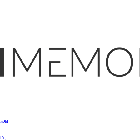
аком
кГц