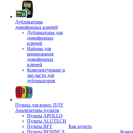
Дубликаторы
домофонных ключей
Дубликаторы для
домофонных
ключей
Наборы для
копирования
домофонных
ключей
Комплектующие и
зап.части для
дубликаторов
Пульты для ворот. ПДУ
Анализаторы пультов
Пульты APOLLO
Пульты ALUTECH
Пульты BFT
Как купить
Пульты BENINCA
Комп