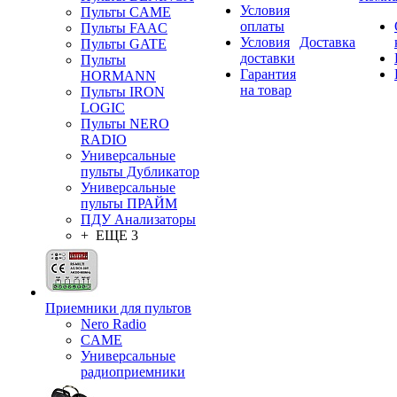
Условия
Пульты CAME
оплаты
Пульты FAAC
Условия
Доставка
Пульты GATE
доставки
Пульты
Гарантия
HORMANN
на товар
Пульты IRON
LOGIC
Пульты NERO
RADIO
Универсальные
пульты Дубликатор
Универсальные
пульты ПРАЙМ
ПДУ Анализаторы
+ ЕЩЕ 3
Приемники для пультов
Nero Radio
CAME
Универсальные
радиоприемники