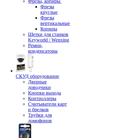
Фрезы, копиры
Фрезы
круглые
Фрезы
вертикальные
Копиры
Щетки для станков
Keyworld / Wenxing
Ремни,
конденсаторы
СКУД оборудование
Дверные
доводчики
Кнопки выхода
Контроллеры
Считыватели карт
и брелков
Трубки для
домофонов