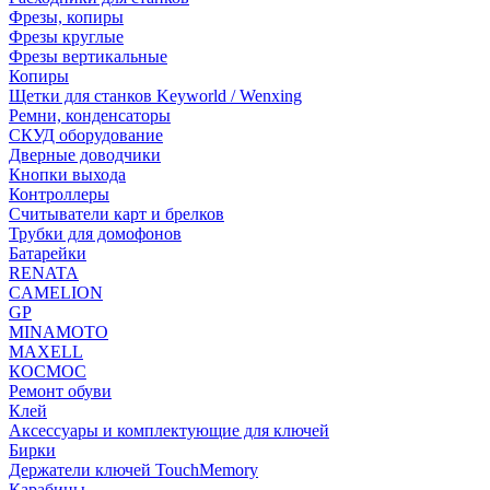
Фрезы, копиры
Фрезы круглые
Фрезы вертикальные
Копиры
Щетки для станков Keyworld / Wenxing
Ремни, конденсаторы
СКУД оборудование
Дверные доводчики
Кнопки выхода
Контроллеры
Считыватели карт и брелков
Трубки для домофонов
Батарейки
RENATA
CAMELION
GP
MINAMOTO
MAXELL
КОСМОС
Ремонт обуви
Клей
Аксессуары и комплектующие для ключей
Бирки
Держатели ключей TouchMemory
Карабины