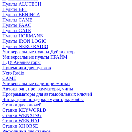
Пульты ALUTECH
Пульты BFT
Пульты BENINCA
Пульты CAME
Пульты FAAC
Пульты GATE
Пульты HORMANN
Пульты IRON LOGIC
Пульты NERO RADIO
Универсальные пульты Дубликатор
Универсальные пульты ПРАЙМ
ПДУ Анализаторы
Приемники для пультов
Nero Radio
CAME
Универсальные радиоприемники
Автоключи, программаторы, чипы
Программаторы для автомобильных ключей
Чипы, транспондеры, эмуляторы, колбы
Станки для ключей
Станки KEYWORLD
Станки WENXING
Станки WEN HAI
Станки XHORSE
Расходники для станков