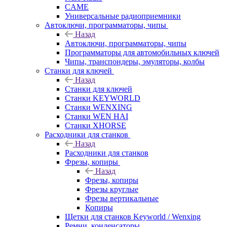
CAME
Универсальные радиоприемники
Автоключи, программаторы, чипы
Назад
Автоключи, программаторы, чипы
Программаторы для автомобильных ключей
Чипы, транспондеры, эмуляторы, колбы
Станки для ключей
Назад
Станки для ключей
Станки KEYWORLD
Станки WENXING
Станки WEN HAI
Станки XHORSE
Расходники для станков
Назад
Расходники для станков
Фрезы, копиры
Назад
Фрезы, копиры
Фрезы круглые
Фрезы вертикальные
Копиры
Щетки для станков Keyworld / Wenxing
Ремни, конденсаторы