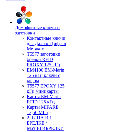
Домофонные ключи и
заготовки
Контактные ключи
для Даллас Цифрал
Метаком
T5577 заготовки
брелки RFID
PROXY 125 кГц
EM4100 EM-Marin
125 кГц ключи с
кодом
T5577 EPOXY 125
кГц миникарты
Карты EM-Marin
RFID 125 кГц
Карты MIFARE
13,56 МГц
2 ЧИПА В 1
БРЕЛКЕ /
МУЛЬТИБРЕЛКИ