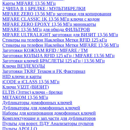
Карты MIFARE 13,56 МГц
2 ЧИПА В 1 БРЕЛКЕ / МУЛЬТИБРЕЛКИ
MIFARE ZERO 13,56 МГц заготовки для копирования
MIFARE CLASSIC 1K 13,56 МГц ключи с кодом
MIFARE ZERO EPOXY 13,56 МГц миникарты
MIFARE 13,56 МГц для обхода ФИЛЬТРОВ
MIFARE ULTRALIGHT заготовки для ВИЗИТ 13,56 МГц
Стикеры на телефон Наклейки Метки RFID 125 кГц
Стикеры на телефон Наклейки Метки MIFARE 13,56 МГц
Заготовки КОЖЗАМ RFID / MIFARE / TM
Заготовки КОЛЬЦА RFID 125 кГц / MIFARE 13.56 МГц
Заготовки ключей БРАСЛЕТЫ 125 кГц | 13.56 МГц
Ключи ВЕЗДЕХОДЫ
Заготовки TKRF Техком и FK Факториал
HID ключи и карты
iCODE и iCLASS 13,56 МГц
Ключи VIZIT (ВИЗИТ)
ELTIS (Элтис) ключи - брелки
МЕТАКОМ 13,56 МГц
Дубликаторы домофонных ключей
Дубликаторы для домофонных ключей
Наборы для копирования домофонных ключей
Комплектующие и зап.части для дубликаторов
Пульты для ворот. ПДУ Анализаторы пультов
Пульты APOLLO