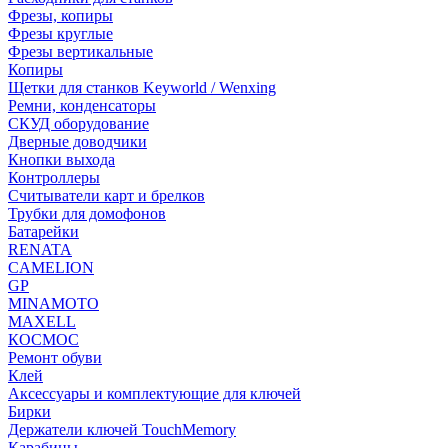
Фрезы, копиры
Фрезы круглые
Фрезы вертикальные
Копиры
Щетки для станков Keyworld / Wenxing
Ремни, конденсаторы
СКУД оборудование
Дверные доводчики
Кнопки выхода
Контроллеры
Считыватели карт и брелков
Трубки для домофонов
Батарейки
RENATA
CAMELION
GP
MINAMOTO
MAXELL
КОСМОС
Ремонт обуви
Клей
Аксессуары и комплектующие для ключей
Бирки
Держатели ключей TouchMemory
Карабины