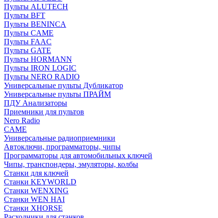
Пульты ALUTECH
Пульты BFT
Пульты BENINCA
Пульты CAME
Пульты FAAC
Пульты GATE
Пульты HORMANN
Пульты IRON LOGIC
Пульты NERO RADIO
Универсальные пульты Дубликатор
Универсальные пульты ПРАЙМ
ПДУ Анализаторы
Приемники для пультов
Nero Radio
CAME
Универсальные радиоприемники
Автоключи, программаторы, чипы
Программаторы для автомобильных ключей
Чипы, транспондеры, эмуляторы, колбы
Станки для ключей
Станки KEYWORLD
Станки WENXING
Станки WEN HAI
Станки XHORSE
Расходники для станков