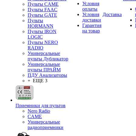
Условия
Пульты CAME
оплаты
Пульты FAAC
Условия
Доставка
Пульты GATE
доставки
Пульты
Гарантия
HORMANN
на товар
Пульты IRON
LOGIC
Пульты NERO
RADIO
Универсальные
пульты Дубликатор
Универсальные
пульты ПРАЙМ
ПДУ Анализаторы
+ ЕЩЕ 3
Приемники для пультов
Nero Radio
CAME
Универсальные
радиоприемники