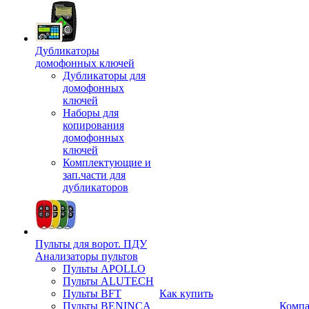
Дубликаторы
домофонных ключей
Дубликаторы для
домофонных
ключей
Наборы для
копирования
домофонных
ключей
Комплектующие и
зап.части для
дубликаторов
Пульты для ворот. ПДУ
Анализаторы пультов
Пульты APOLLO
Пульты ALUTECH
Пульты BFT
Как купить
Пульты BENINCA
Комп