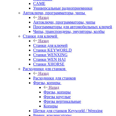
CAME
Универсальные радиоприемники
Автоключи, программаторы, чипы
Назад
Автоключи, программаторы, чипы
Программаторы для автомобильных ключей
Чипы, транспондеры, эмуляторы, колбы
Станки для ключей
Назад
Станки для ключей
Станки KEYWORLD
Станки WENXING
Станки WEN HAI
Станки XHORSE
Расходники для станков
Назад
Расходники для станков
Фрезы, копиры
Назад
Фрезы, копиры
Фрезы круглые
Фрезы вертикальные
Копиры
Щетки для станков Keyworld / Wenxing
Ремни, конденсаторы