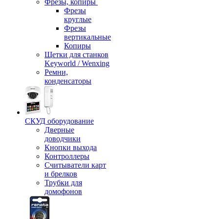
Фрезы, копиры
Фрезы
круглые
Фрезы
вертикальные
Копиры
Щетки для станков
Keyworld / Wenxing
Ремни,
конденсаторы
СКУД оборудование
Дверные
доводчики
Кнопки выхода
Контроллеры
Считыватели карт
и брелков
Трубки для
домофонов