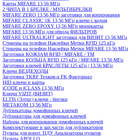
Карты MIFARE 13,56 МГц
2 ЧИПА В 1 БРЕЛКЕ / МУЛЬТИБРЕЛКИ
MIFARE ZERO 13,56 МГц заготовки для копирования
MIFARE CLASSIC 1K 13,56 МГц ключи с кодом
MIFARE ZERO EPOXY 13,56 МГц миникарты
MIFARE 13,56 МГц для обхода ФИЛЬТРОВ
MIFARE ULTRALIGHT заготовки для ВИЗИТ 13,56 МГц
Стикеры на телефон Наклейки Метки RFID 125 кГц
Стикеры на телефон Наклейки Метки MIFARE 13,56 МГц
Заготовки КОЖЗАМ RFID / MIFARE / TM
Заготовки КОЛЬЦА RFID 125 кГц / MIFARE 13.56 МГц
Заготовки ключей БРАСЛЕТЫ 125 кГц | 13.56 МГц
Ключи ВЕЗДЕХОДЫ
Заготовки TKRF Техком и FK Факториал
HID ключи и карты
iCODE и iCLASS 13,56 МГц
Ключи VIZIT (ВИЗИТ)
ELTIS (Элтис) ключи - брелки
МЕТАКОМ 13,56 МГц
Дубликаторы домофонных ключей
Дубликаторы для домофонных ключей
Наборы для копирования домофонных ключей
Комплектующие и зап.части для дубликаторов
Пульты для ворот. ПДУ Анализаторы пультов
Пульты APOLLO