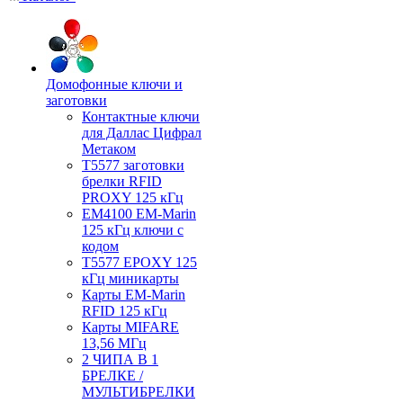
Домофонные ключи и
заготовки
Контактные ключи
для Даллас Цифрал
Метаком
T5577 заготовки
брелки RFID
PROXY 125 кГц
EM4100 EM-Marin
125 кГц ключи с
кодом
T5577 EPOXY 125
кГц миникарты
Карты EM-Marin
RFID 125 кГц
Карты MIFARE
13,56 МГц
2 ЧИПА В 1
БРЕЛКЕ /
МУЛЬТИБРЕЛКИ