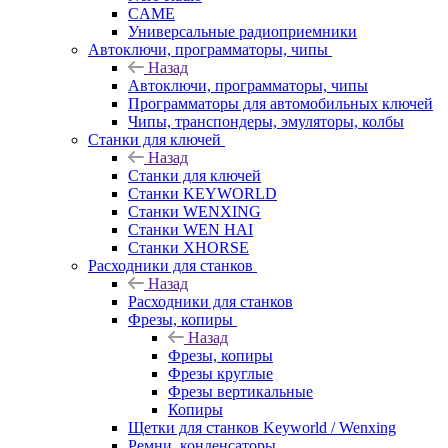
CAME
Универсальные радиоприемники
Автоключи, программаторы, чипы
Назад
Автоключи, программаторы, чипы
Программаторы для автомобильных ключей
Чипы, транспондеры, эмуляторы, колбы
Станки для ключей
Назад
Станки для ключей
Станки KEYWORLD
Станки WENXING
Станки WEN HAI
Станки XHORSE
Расходники для станков
Назад
Расходники для станков
Фрезы, копиры
Назад
Фрезы, копиры
Фрезы круглые
Фрезы вертикальные
Копиры
Щетки для станков Keyworld / Wenxing
Ремни, конденсаторы