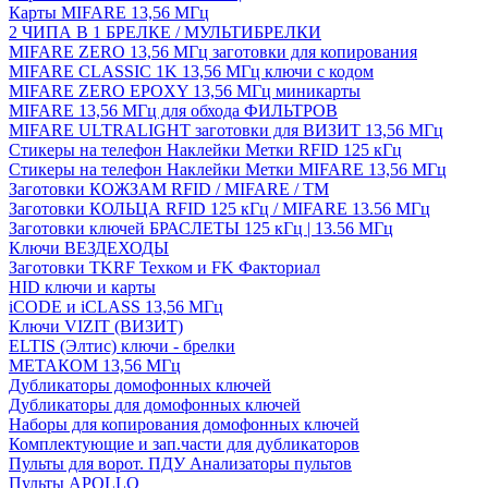
Карты MIFARE 13,56 МГц
2 ЧИПА В 1 БРЕЛКЕ / МУЛЬТИБРЕЛКИ
MIFARE ZERO 13,56 МГц заготовки для копирования
MIFARE CLASSIC 1K 13,56 МГц ключи с кодом
MIFARE ZERO EPOXY 13,56 МГц миникарты
MIFARE 13,56 МГц для обхода ФИЛЬТРОВ
MIFARE ULTRALIGHT заготовки для ВИЗИТ 13,56 МГц
Стикеры на телефон Наклейки Метки RFID 125 кГц
Стикеры на телефон Наклейки Метки MIFARE 13,56 МГц
Заготовки КОЖЗАМ RFID / MIFARE / TM
Заготовки КОЛЬЦА RFID 125 кГц / MIFARE 13.56 МГц
Заготовки ключей БРАСЛЕТЫ 125 кГц | 13.56 МГц
Ключи ВЕЗДЕХОДЫ
Заготовки TKRF Техком и FK Факториал
HID ключи и карты
iCODE и iCLASS 13,56 МГц
Ключи VIZIT (ВИЗИТ)
ELTIS (Элтис) ключи - брелки
МЕТАКОМ 13,56 МГц
Дубликаторы домофонных ключей
Дубликаторы для домофонных ключей
Наборы для копирования домофонных ключей
Комплектующие и зап.части для дубликаторов
Пульты для ворот. ПДУ Анализаторы пультов
Пульты APOLLO