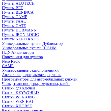
Пульты ALUTECH
Пульты BFT
Пульты BENINCA
Пульты CAME
Пульты FAAC
Пульты GATE
Пульты HORMANN
Пульты IRON LOGIC
Пульты NERO RADIO
Универсальные пульты Дубликатор
Универсальные пульты ПРАЙМ
ПДУ Анализаторы
Приемники для пультов
Nero Radio
CAME
Универсальные радиоприемники
Автоключи, программаторы, чипы
Программаторы для автомобильных ключей
Чипы, транспондеры, эмуляторы, колбы
Станки для ключей
Станки KEYWORLD
Станки WENXING
Станки WEN HAI
Станки XHORSE
Расходники для станков