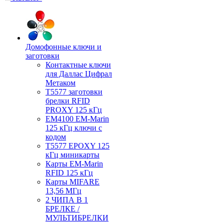
Домофонные ключи и
заготовки
Контактные ключи
для Даллас Цифрал
Метаком
T5577 заготовки
брелки RFID
PROXY 125 кГц
EM4100 EM-Marin
125 кГц ключи с
кодом
T5577 EPOXY 125
кГц миникарты
Карты EM-Marin
RFID 125 кГц
Карты MIFARE
13,56 МГц
2 ЧИПА В 1
БРЕЛКЕ /
МУЛЬТИБРЕЛКИ