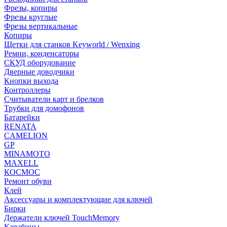
Фрезы, копиры
Фрезы круглые
Фрезы вертикальные
Копиры
Щетки для станков Keyworld / Wenxing
Ремни, конденсаторы
СКУД оборудование
Дверные доводчики
Кнопки выхода
Контроллеры
Считыватели карт и брелков
Трубки для домофонов
Батарейки
RENATA
CAMELION
GP
MINAMOTO
MAXELL
КОСМОС
Ремонт обуви
Клей
Аксессуары и комплектующие для ключей
Бирки
Держатели ключей TouchMemory
Карабины