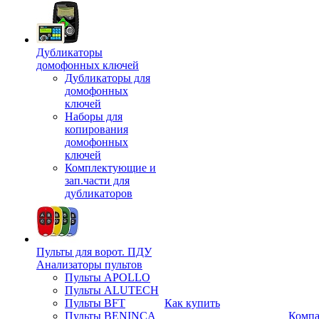
Дубликаторы
домофонных ключей
Дубликаторы для
домофонных
ключей
Наборы для
копирования
домофонных
ключей
Комплектующие и
зап.части для
дубликаторов
Пульты для ворот. ПДУ
Анализаторы пультов
Пульты APOLLO
Пульты ALUTECH
Пульты BFT
Как купить
Пульты BENINCA
Комп