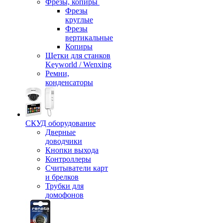
Фрезы, копиры
Фрезы
круглые
Фрезы
вертикальные
Копиры
Щетки для станков
Keyworld / Wenxing
Ремни,
конденсаторы
СКУД оборудование
Дверные
доводчики
Кнопки выхода
Контроллеры
Считыватели карт
и брелков
Трубки для
домофонов