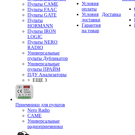
Условия
Пульты CAME
оплаты
Пульты FAAC
Условия
Доставка
Пульты GATE
доставки
Пульты
Гарантия
HORMANN
на товар
Пульты IRON
LOGIC
Пульты NERO
RADIO
Универсальные
пульты Дубликатор
Универсальные
пульты ПРАЙМ
ПДУ Анализаторы
+ ЕЩЕ 3
Приемники для пультов
Nero Radio
CAME
Универсальные
радиоприемники