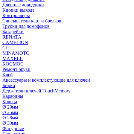
Дверные доводчики
Кнопки выхода
Контроллеры
Считыватели карт и брелков
Трубки для домофонов
Батарейки
RENATA
CAMELION
GP
MINAMOTO
MAXELL
КОСМОС
Ремонт обуви
Клей
Аксессуары и комплектующие для ключей
Бирки
Держатели ключей TouchMemory
Карабины
Кольца
Ø 20мм
Ø 25мм
Ø 28мм
Ø 30мм
Фигурные
Как купить