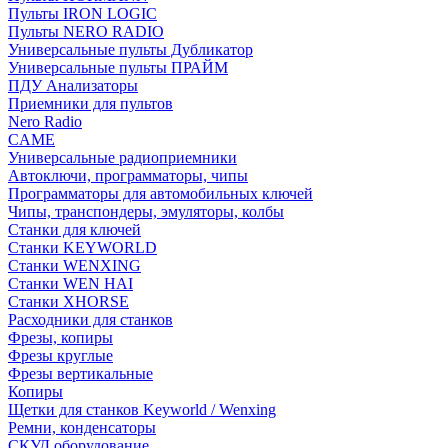
Пульты IRON LOGIC
Пульты NERO RADIO
Универсальные пульты Дубликатор
Универсальные пульты ПРАЙМ
ПДУ Анализаторы
Приемники для пультов
Nero Radio
CAME
Универсальные радиоприемники
Автоключи, программаторы, чипы
Программаторы для автомобильных ключей
Чипы, транспондеры, эмуляторы, колбы
Станки для ключей
Станки KEYWORLD
Станки WENXING
Станки WEN HAI
Станки XHORSE
Расходники для станков
Фрезы, копиры
Фрезы круглые
Фрезы вертикальные
Копиры
Щетки для станков Keyworld / Wenxing
Ремни, конденсаторы
СКУД оборудование