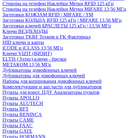
Стикеры на телефон Наклейки Метки RFID 125 кГц
Стикеры на телефон Наклейки Метки MIFARE 13,56 МГц
Заготовки КОЖЗАМ RFID / MIFARE / TM
Заготовки КОЛЬЦА RFID 125 кГц / MIFARE 13.56 МГц
Заготовки ключей БРАСЛЕТЫ 125 кГц | 13.56 МГц
Ключи ВЕЗДЕХОДЫ
Заготовки TKRF Техком и FK Факториал
HID ключи и карты
iCODE и iCLASS 13,56 МГц
Ключи VIZIT (ВИЗИТ)
ELTIS (Элтис) ключи - брелки
МЕТАКОМ 13,56 МГц
Дубликаторы домофонных ключей
Дубликаторы для домофонных ключей
Наборы для копирования домофонных ключей
Комплектующие и зап.части для дубликаторов
Пульты для ворот. ПДУ Анализаторы пультов
Пульты APOLLO
Пульты ALUTECH
Пульты BFT
Пульты BENINCA
Пульты CAME
Пульты FAAC
Пульты GATE
Пульты HORMANN