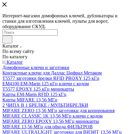
Интернет-магазин домофонных ключей, дубликаторы и
станки для изготовления ключей, пульты для ворот,
оборудование СКУД.
Каталог
По всему сайту
По каталогу
Каталог
Домофонные ключи и заготовки
Контактные ключи для Даллас Цифрал Метаком
T5577 заготовки брелки RFID PROXY 125 кГц
EM4100 EM-Marin 125 кГц ключи с кодом
T5577 EPOXY 125 кГц миникарты
Карты EM-Marin RFID 125 кГц
Карты MIFARE 13,56 МГц
2 ЧИПА В 1 БРЕЛКЕ / МУЛЬТИБРЕЛКИ
MIFARE ZERO 13,56 МГц заготовки для копирования
MIFARE CLASSIC 1K 13,56 МГц ключи с кодом
MIFARE ZERO EPOXY 13,56 МГц миникарты
MIFARE 13,56 МГц для обхода ФИЛЬТРОВ
MIFARE ULTRALIGHT заготовки для ВИЗИТ 13,56 МГц