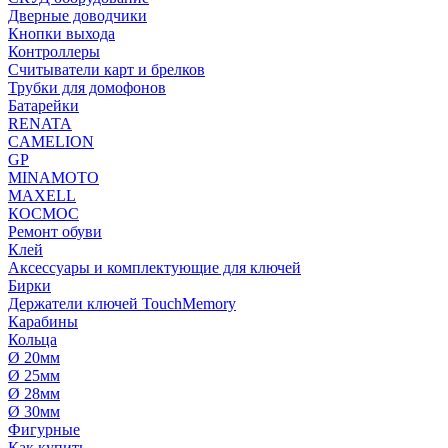
Дверные доводчики
Кнопки выхода
Контроллеры
Считыватели карт и брелков
Трубки для домофонов
Батарейки
RENATA
CAMELION
GP
MINAMOTO
MAXELL
КОСМОС
Ремонт обуви
Клей
Аксессуары и комплектующие для ключей
Бирки
Держатели ключей TouchMemory
Карабины
Кольца
Ø 20мм
Ø 25мм
Ø 28мм
Ø 30мм
Фигурные
Как купить