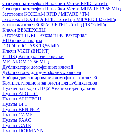
Стикеры на телефон Наклейки Метки RFID 125 кГц
Стикеры на телефон Наклейки Метки MIFARE 13,56 МГц
Заготовки КОЖЗАМ RFID / MIFARE / TM
Заготовки КОЛЬЦА RFID 125 кГц / MIFARE 13.56 МГц
Заготовки ключей БРАСЛЕТЫ 125 кГц | 13.56 МГц
Ключи ВЕЗДЕХОДЫ
Заготовки TKRF Техком и FK Факториал
HID ключи и карты
iCODE и iCLASS 13,56 МГц
Ключи VIZIT (ВИЗИТ)
ELTIS (Элтис) ключи - брелки
МЕТАКОМ 13,56 МГц
Дубликаторы домофонных ключей
Дубликаторы для домофонных ключей
Наборы для копирования домофонных ключей
Комплектующие и зап.части для дубликаторов
Пульты для ворот. ПДУ Анализаторы пультов
Пульты APOLLO
Пульты ALUTECH
Пульты BFT
Пульты BENINCA
Пульты CAME
Пульты FAAC
Пульты GATE
Пульты HORMANN