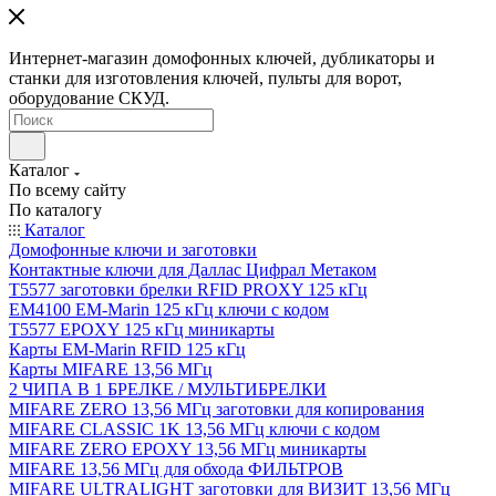
Интернет-магазин домофонных ключей, дубликаторы и
станки для изготовления ключей, пульты для ворот,
оборудование СКУД.
Каталог
По всему сайту
По каталогу
Каталог
Домофонные ключи и заготовки
Контактные ключи для Даллас Цифрал Метаком
T5577 заготовки брелки RFID PROXY 125 кГц
EM4100 EM-Marin 125 кГц ключи с кодом
T5577 EPOXY 125 кГц миникарты
Карты EM-Marin RFID 125 кГц
Карты MIFARE 13,56 МГц
2 ЧИПА В 1 БРЕЛКЕ / МУЛЬТИБРЕЛКИ
MIFARE ZERO 13,56 МГц заготовки для копирования
MIFARE CLASSIC 1K 13,56 МГц ключи с кодом
MIFARE ZERO EPOXY 13,56 МГц миникарты
MIFARE 13,56 МГц для обхода ФИЛЬТРОВ
MIFARE ULTRALIGHT заготовки для ВИЗИТ 13,56 МГц