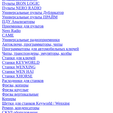
Пульты IRON LOGIC
Пульты NERO RADIO
Универсальные пульты Дубликатор
Универсальные пульты ПРАЙМ
ПДУ Анализаторы
Приемники для пультов
Nero Radio
CAME
Универсальные радиоприемники
Автоключи, программаторы, чипы
Программаторы для автомобильных ключей
Чипы, транспондеры, эмуляторы, колбы
Станки для ключей
Станки KEYWORLD
Станки WENXING
Станки WEN HAI
Станки XHORSE
Расходники для станков
Фрезы, копиры
Фрезы круглые
Фрезы вертикальные
Копиры
Щетки для станков Keyworld / Wenxing
Ремни, конденсаторы
СКУД оборудование