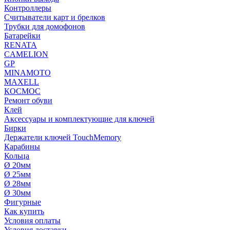
Контроллеры
Считыватели карт и брелков
Трубки для домофонов
Батарейки
RENATA
CAMELION
GP
MINAMOTO
MAXELL
КОСМОС
Ремонт обуви
Клей
Аксессуары и комплектующие для ключей
Бирки
Держатели ключей TouchMemory
Карабины
Кольца
Ø 20мм
Ø 25мм
Ø 28мм
Ø 30мм
Фигурные
Как купить
Условия оплаты
Условия доставки