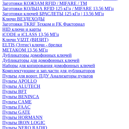
Заготовки КОЖЗАМ RFID / MIFARE / TM
Заготовки КОЛЬЦА RFID 125 кГц / MIFARE 13.56 МГц
Заготовки ключей БРАСЛЕТЫ 125 кГц | 13.56 МГц
Ключи ВЕЗДЕХОДЫ
Заготовки TKRF Техком и FK Факториал
HID ключи и карты
iCODE и iCLASS 13,56 МГц
Ключи VIZIT (ВИЗИТ)
ELTIS (Элтис) ключи - брелки
МЕТАКОМ 13,56 МГц
Дубликаторы домофонных ключей
Дубликаторы для домофонных ключей
Наборы для копирования домофонных ключей
Комплектующие и зап.части для дубликаторов
Пульты для ворот. ПДУ Анализаторы пультов
Пульты APOLLO
Пульты ALUTECH
Пульты BFT
Пульты BENINCA
Пульты CAME
Пульты FAAC
Пульты GATE
Пульты HORMANN
Пульты IRON LOGIC
Пульты NERO RADIO