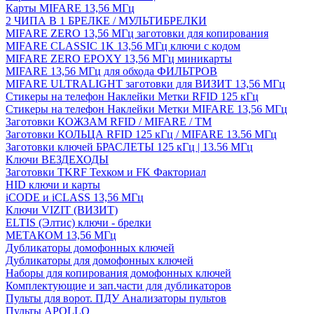
Карты MIFARE 13,56 МГц
2 ЧИПА В 1 БРЕЛКЕ / МУЛЬТИБРЕЛКИ
MIFARE ZERO 13,56 МГц заготовки для копирования
MIFARE CLASSIC 1K 13,56 МГц ключи с кодом
MIFARE ZERO EPOXY 13,56 МГц миникарты
MIFARE 13,56 МГц для обхода ФИЛЬТРОВ
MIFARE ULTRALIGHT заготовки для ВИЗИТ 13,56 МГц
Стикеры на телефон Наклейки Метки RFID 125 кГц
Стикеры на телефон Наклейки Метки MIFARE 13,56 МГц
Заготовки КОЖЗАМ RFID / MIFARE / TM
Заготовки КОЛЬЦА RFID 125 кГц / MIFARE 13.56 МГц
Заготовки ключей БРАСЛЕТЫ 125 кГц | 13.56 МГц
Ключи ВЕЗДЕХОДЫ
Заготовки TKRF Техком и FK Факториал
HID ключи и карты
iCODE и iCLASS 13,56 МГц
Ключи VIZIT (ВИЗИТ)
ELTIS (Элтис) ключи - брелки
МЕТАКОМ 13,56 МГц
Дубликаторы домофонных ключей
Дубликаторы для домофонных ключей
Наборы для копирования домофонных ключей
Комплектующие и зап.части для дубликаторов
Пульты для ворот. ПДУ Анализаторы пультов
Пульты APOLLO