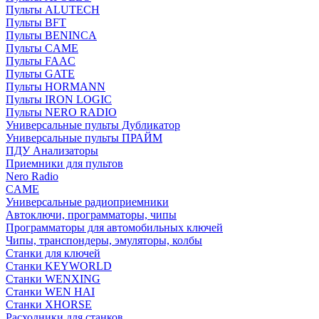
Пульты ALUTECH
Пульты BFT
Пульты BENINCA
Пульты CAME
Пульты FAAC
Пульты GATE
Пульты HORMANN
Пульты IRON LOGIC
Пульты NERO RADIO
Универсальные пульты Дубликатор
Универсальные пульты ПРАЙМ
ПДУ Анализаторы
Приемники для пультов
Nero Radio
CAME
Универсальные радиоприемники
Автоключи, программаторы, чипы
Программаторы для автомобильных ключей
Чипы, транспондеры, эмуляторы, колбы
Станки для ключей
Станки KEYWORLD
Станки WENXING
Станки WEN HAI
Станки XHORSE
Расходники для станков