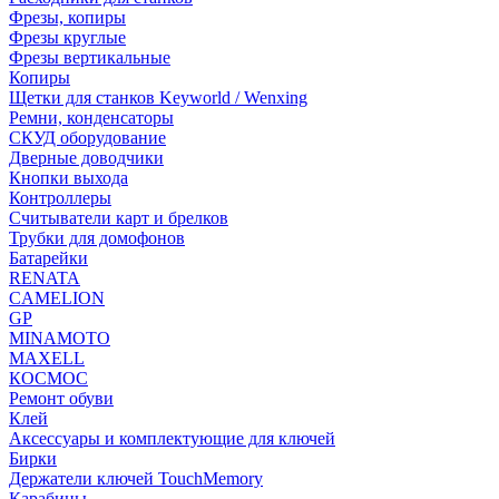
Фрезы, копиры
Фрезы круглые
Фрезы вертикальные
Копиры
Щетки для станков Keyworld / Wenxing
Ремни, конденсаторы
СКУД оборудование
Дверные доводчики
Кнопки выхода
Контроллеры
Считыватели карт и брелков
Трубки для домофонов
Батарейки
RENATA
CAMELION
GP
MINAMOTO
MAXELL
КОСМОС
Ремонт обуви
Клей
Аксессуары и комплектующие для ключей
Бирки
Держатели ключей TouchMemory
Карабины