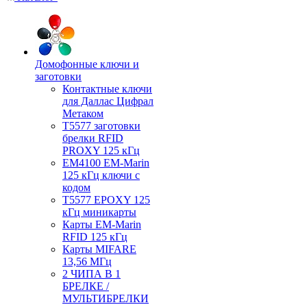
Домофонные ключи и
заготовки
Контактные ключи
для Даллас Цифрал
Метаком
T5577 заготовки
брелки RFID
PROXY 125 кГц
EM4100 EM-Marin
125 кГц ключи с
кодом
T5577 EPOXY 125
кГц миникарты
Карты EM-Marin
RFID 125 кГц
Карты MIFARE
13,56 МГц
2 ЧИПА В 1
БРЕЛКЕ /
МУЛЬТИБРЕЛКИ