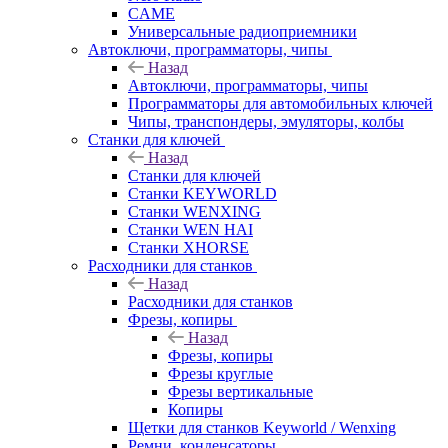
CAME
Универсальные радиоприемники
Автоключи, программаторы, чипы
Назад
Автоключи, программаторы, чипы
Программаторы для автомобильных ключей
Чипы, транспондеры, эмуляторы, колбы
Станки для ключей
Назад
Станки для ключей
Станки KEYWORLD
Станки WENXING
Станки WEN HAI
Станки XHORSE
Расходники для станков
Назад
Расходники для станков
Фрезы, копиры
Назад
Фрезы, копиры
Фрезы круглые
Фрезы вертикальные
Копиры
Щетки для станков Keyworld / Wenxing
Ремни, конденсаторы