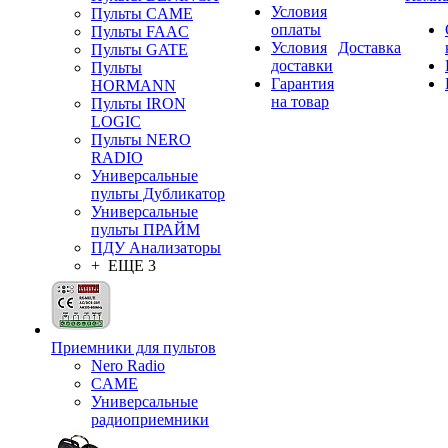
Условия
Пульты CAME
оплаты
Пульты FAAC
Условия
Доставка
Пульты GATE
доставки
Пульты
Гарантия
HORMANN
на товар
Пульты IRON
LOGIC
Пульты NERO
RADIO
Универсальные
пульты Дубликатор
Универсальные
пульты ПРАЙМ
ПДУ Анализаторы
+ ЕЩЕ 3
Приемники для пультов
Nero Radio
CAME
Универсальные
радиоприемники