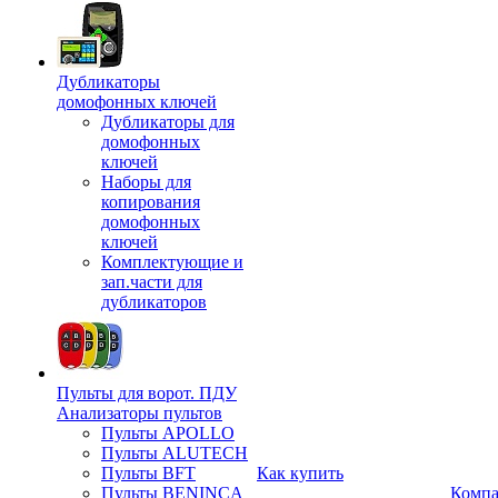
Дубликаторы
домофонных ключей
Дубликаторы для
домофонных
ключей
Наборы для
копирования
домофонных
ключей
Комплектующие и
зап.части для
дубликаторов
Пульты для ворот. ПДУ
Анализаторы пультов
Пульты APOLLO
Пульты ALUTECH
Пульты BFT
Как купить
Пульты BENINCA
Комп