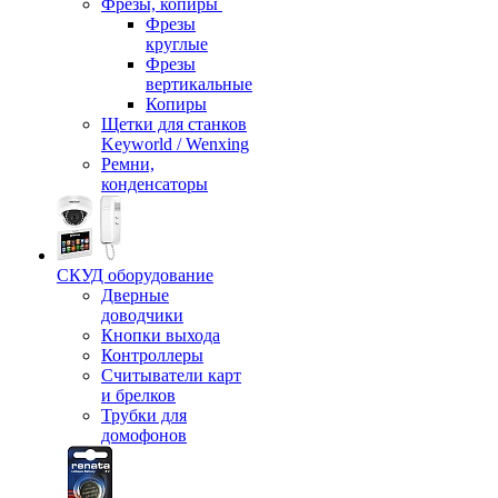
Фрезы, копиры
Фрезы
круглые
Фрезы
вертикальные
Копиры
Щетки для станков
Keyworld / Wenxing
Ремни,
конденсаторы
СКУД оборудование
Дверные
доводчики
Кнопки выхода
Контроллеры
Считыватели карт
и брелков
Трубки для
домофонов