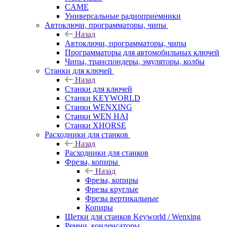
CAME
Универсальные радиоприемники
Автоключи, программаторы, чипы
Назад
Автоключи, программаторы, чипы
Программаторы для автомобильных ключей
Чипы, транспондеры, эмуляторы, колбы
Станки для ключей
Назад
Станки для ключей
Станки KEYWORLD
Станки WENXING
Станки WEN HAI
Станки XHORSE
Расходники для станков
Назад
Расходники для станков
Фрезы, копиры
Назад
Фрезы, копиры
Фрезы круглые
Фрезы вертикальные
Копиры
Щетки для станков Keyworld / Wenxing
Ремни, конденсаторы