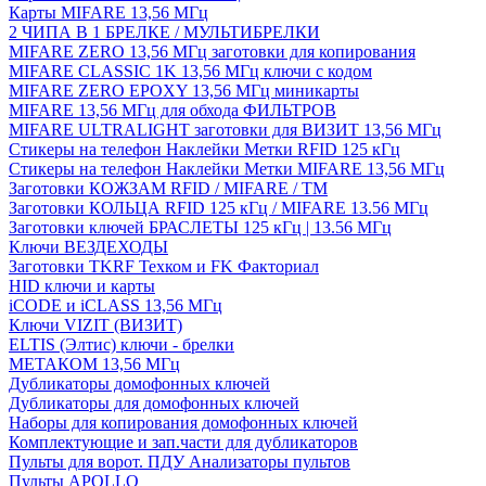
Карты MIFARE 13,56 МГц
2 ЧИПА В 1 БРЕЛКЕ / МУЛЬТИБРЕЛКИ
MIFARE ZERO 13,56 МГц заготовки для копирования
MIFARE CLASSIC 1K 13,56 МГц ключи с кодом
MIFARE ZERO EPOXY 13,56 МГц миникарты
MIFARE 13,56 МГц для обхода ФИЛЬТРОВ
MIFARE ULTRALIGHT заготовки для ВИЗИТ 13,56 МГц
Стикеры на телефон Наклейки Метки RFID 125 кГц
Стикеры на телефон Наклейки Метки MIFARE 13,56 МГц
Заготовки КОЖЗАМ RFID / MIFARE / TM
Заготовки КОЛЬЦА RFID 125 кГц / MIFARE 13.56 МГц
Заготовки ключей БРАСЛЕТЫ 125 кГц | 13.56 МГц
Ключи ВЕЗДЕХОДЫ
Заготовки TKRF Техком и FK Факториал
HID ключи и карты
iCODE и iCLASS 13,56 МГц
Ключи VIZIT (ВИЗИТ)
ELTIS (Элтис) ключи - брелки
МЕТАКОМ 13,56 МГц
Дубликаторы домофонных ключей
Дубликаторы для домофонных ключей
Наборы для копирования домофонных ключей
Комплектующие и зап.части для дубликаторов
Пульты для ворот. ПДУ Анализаторы пультов
Пульты APOLLO