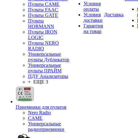
Условия
Пульты CAME
оплаты
Пульты FAAC
Условия
Доставка
Пульты GATE
доставки
Пульты
Гарантия
HORMANN
на товар
Пульты IRON
LOGIC
Пульты NERO
RADIO
Универсальные
пульты Дубликатор
Универсальные
пульты ПРАЙМ
ПДУ Анализаторы
+ ЕЩЕ 3
Приемники для пультов
Nero Radio
CAME
Универсальные
радиоприемники