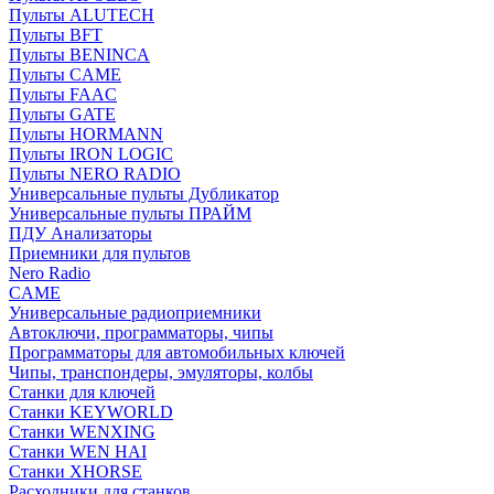
Пульты ALUTECH
Пульты BFT
Пульты BENINCA
Пульты CAME
Пульты FAAC
Пульты GATE
Пульты HORMANN
Пульты IRON LOGIC
Пульты NERO RADIO
Универсальные пульты Дубликатор
Универсальные пульты ПРАЙМ
ПДУ Анализаторы
Приемники для пультов
Nero Radio
CAME
Универсальные радиоприемники
Автоключи, программаторы, чипы
Программаторы для автомобильных ключей
Чипы, транспондеры, эмуляторы, колбы
Станки для ключей
Станки KEYWORLD
Станки WENXING
Станки WEN HAI
Станки XHORSE
Расходники для станков