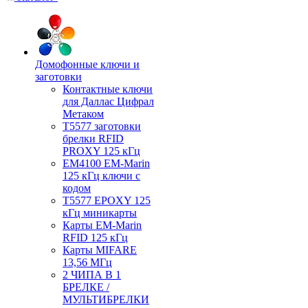
Домофонные ключи и
заготовки
Контактные ключи
для Даллас Цифрал
Метаком
T5577 заготовки
брелки RFID
PROXY 125 кГц
EM4100 EM-Marin
125 кГц ключи с
кодом
T5577 EPOXY 125
кГц миникарты
Карты EM-Marin
RFID 125 кГц
Карты MIFARE
13,56 МГц
2 ЧИПА В 1
БРЕЛКЕ /
МУЛЬТИБРЕЛКИ