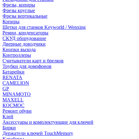
Фрезы, копиры
Фрезы круглые
Фрезы вертикальные
Копиры
Щетки для станков Keyworld / Wenxing
Ремни, конденсаторы
СКУД оборудование
Дверные доводчики
Кнопки выхода
Контроллеры
Считыватели карт и брелков
Трубки для домофонов
Батарейки
RENATA
CAMELION
GP
MINAMOTO
MAXELL
КОСМОС
Ремонт обуви
Клей
Аксессуары и комплектующие для ключей
Бирки
Держатели ключей TouchMemory
Карабины