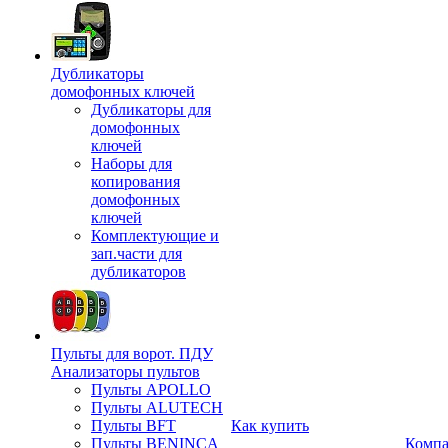
Дубликаторы
домофонных ключей
Дубликаторы для
домофонных
ключей
Наборы для
копирования
домофонных
ключей
Комплектующие и
зап.части для
дубликаторов
Пульты для ворот. ПДУ
Анализаторы пультов
Пульты APOLLO
Пульты ALUTECH
Пульты BFT
Как купить
Пульты BENINCA
Комп