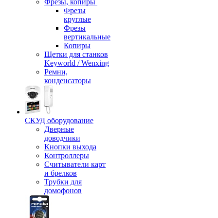
Фрезы, копиры
Фрезы
круглые
Фрезы
вертикальные
Копиры
Щетки для станков
Keyworld / Wenxing
Ремни,
конденсаторы
СКУД оборудование
Дверные
доводчики
Кнопки выхода
Контроллеры
Считыватели карт
и брелков
Трубки для
домофонов