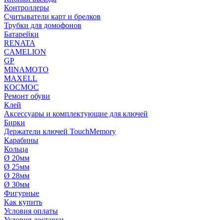
Контроллеры
Считыватели карт и брелков
Трубки для домофонов
Батарейки
RENATA
CAMELION
GP
MINAMOTO
MAXELL
КОСМОС
Ремонт обуви
Клей
Аксессуары и комплектующие для ключей
Бирки
Держатели ключей TouchMemory
Карабины
Кольца
Ø 20мм
Ø 25мм
Ø 28мм
Ø 30мм
Фигурные
Как купить
Условия оплаты
Условия доставки