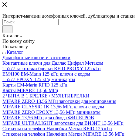
Интернет-магазин домофонных ключей, дубликаторы и станки д
Каталог
По всему сайту
По каталогу
Каталог
Домофонные ключи и заготовки
Контактные ключи для Даллас Цифрал Метаком
T5577 заготовки брелки RFID PROXY 125 кГц
EM4100 EM-Marin 125 кГц ключи с кодом
T5577 EPOXY 125 кГц миникарты
Карты EM-Marin RFID 125 кГц
Карты MIFARE 13,56 МГц
2 ЧИПА В 1 БРЕЛКЕ / МУЛЬТИБРЕЛКИ
MIFARE ZERO 13,56 МГц заготовки для копирования
MIFARE CLASSIC 1K 13,56 МГц ключи с кодом
MIFARE ZERO EPOXY 13,56 МГц миникарты
MIFARE 13,56 МГц для обхода ФИЛЬТРОВ
MIFARE ULTRALIGHT заготовки для ВИЗИТ 13,56 МГц
Стикеры на телефон Наклейки Метки RFID 125 кГц
Стикеры на телефон Наклейки Метки MIFARE 13,56 МГц