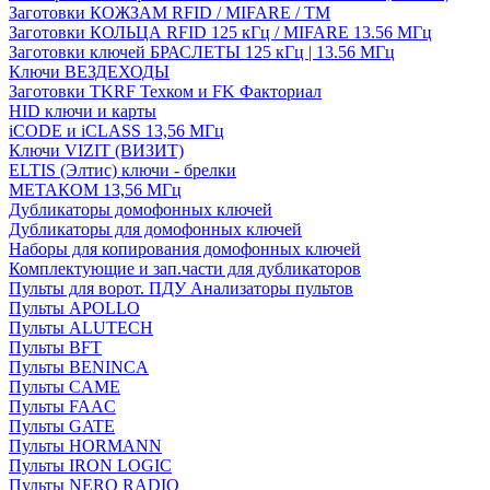
Заготовки КОЖЗАМ RFID / MIFARE / TM
Заготовки КОЛЬЦА RFID 125 кГц / MIFARE 13.56 МГц
Заготовки ключей БРАСЛЕТЫ 125 кГц | 13.56 МГц
Ключи ВЕЗДЕХОДЫ
Заготовки TKRF Техком и FK Факториал
HID ключи и карты
iCODE и iCLASS 13,56 МГц
Ключи VIZIT (ВИЗИТ)
ELTIS (Элтис) ключи - брелки
МЕТАКОМ 13,56 МГц
Дубликаторы домофонных ключей
Дубликаторы для домофонных ключей
Наборы для копирования домофонных ключей
Комплектующие и зап.части для дубликаторов
Пульты для ворот. ПДУ Анализаторы пультов
Пульты APOLLO
Пульты ALUTECH
Пульты BFT
Пульты BENINCA
Пульты CAME
Пульты FAAC
Пульты GATE
Пульты HORMANN
Пульты IRON LOGIC
Пульты NERO RADIO