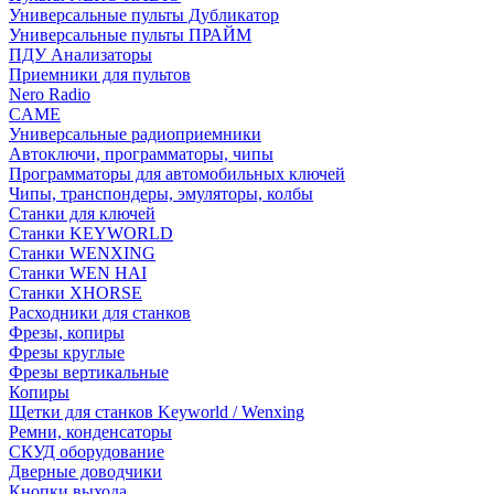
Универсальные пульты Дубликатор
Универсальные пульты ПРАЙМ
ПДУ Анализаторы
Приемники для пультов
Nero Radio
CAME
Универсальные радиоприемники
Автоключи, программаторы, чипы
Программаторы для автомобильных ключей
Чипы, транспондеры, эмуляторы, колбы
Станки для ключей
Станки KEYWORLD
Станки WENXING
Станки WEN HAI
Станки XHORSE
Расходники для станков
Фрезы, копиры
Фрезы круглые
Фрезы вертикальные
Копиры
Щетки для станков Keyworld / Wenxing
Ремни, конденсаторы
СКУД оборудование
Дверные доводчики
Кнопки выхода