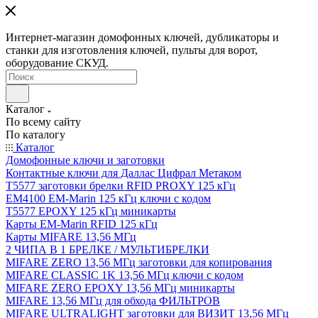
Интернет-магазин домофонных ключей, дубликаторы и
станки для изготовления ключей, пульты для ворот,
оборудование СКУД.
Каталог
По всему сайту
По каталогу
Каталог
Домофонные ключи и заготовки
Контактные ключи для Даллас Цифрал Метаком
T5577 заготовки брелки RFID PROXY 125 кГц
EM4100 EM-Marin 125 кГц ключи с кодом
T5577 EPOXY 125 кГц миникарты
Карты EM-Marin RFID 125 кГц
Карты MIFARE 13,56 МГц
2 ЧИПА В 1 БРЕЛКЕ / МУЛЬТИБРЕЛКИ
MIFARE ZERO 13,56 МГц заготовки для копирования
MIFARE CLASSIC 1K 13,56 МГц ключи с кодом
MIFARE ZERO EPOXY 13,56 МГц миникарты
MIFARE 13,56 МГц для обхода ФИЛЬТРОВ
MIFARE ULTRALIGHT заготовки для ВИЗИТ 13,56 МГц