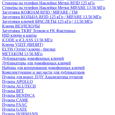
Стикеры на телефон Наклейки Метки RFID 125 кГц
Стикеры на телефон Наклейки Метки MIFARE 13,56 МГц
Заготовки КОЖЗАМ RFID / MIFARE / TM
Заготовки КОЛЬЦА RFID 125 кГц / MIFARE 13.56 МГц
Заготовки ключей БРАСЛЕТЫ 125 кГц | 13.56 МГц
Ключи ВЕЗДЕХОДЫ
Заготовки TKRF Техком и FK Факториал
HID ключи и карты
iCODE и iCLASS 13,56 МГц
Ключи VIZIT (ВИЗИТ)
ELTIS (Элтис) ключи - брелки
МЕТАКОМ 13,56 МГц
Дубликаторы домофонных ключей
Дубликаторы для домофонных ключей
Наборы для копирования домофонных ключей
Комплектующие и зап.части для дубликаторов
Пульты для ворот. ПДУ Анализаторы пультов
Пульты APOLLO
Пульты ALUTECH
Пульты BFT
Пульты BENINCA
Пульты CAME
Пульты FAAC
Пульты GATE
Пульты HORMANN