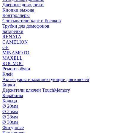
Дверные доводчики
Кнопки выхода
Контроллеры
Считыватели карт и брелков
Трубки для домофонов
Батарейки
RENATA
CAMELION
GP
MINAMOTO
MAXELL
КОСМОС
Ремонт обуви
Клей
Аксессуары и комплектующие для ключей
Бирки
Держатели ключей TouchMemory
Карабины
Кольца
Ø 20мм
Ø 25мм
Ø 28мм
Ø 30мм
Фигурные
Как купить