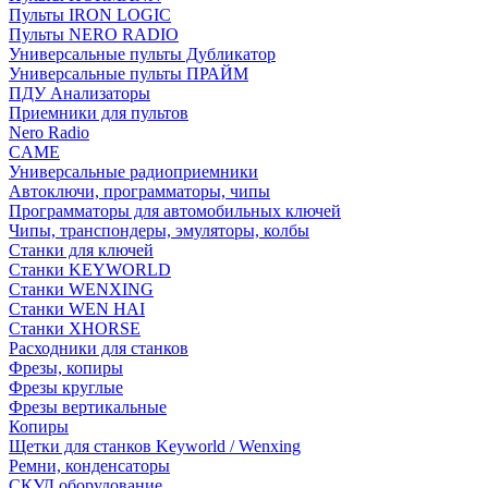
Пульты IRON LOGIC
Пульты NERO RADIO
Универсальные пульты Дубликатор
Универсальные пульты ПРАЙМ
ПДУ Анализаторы
Приемники для пультов
Nero Radio
CAME
Универсальные радиоприемники
Автоключи, программаторы, чипы
Программаторы для автомобильных ключей
Чипы, транспондеры, эмуляторы, колбы
Станки для ключей
Станки KEYWORLD
Станки WENXING
Станки WEN HAI
Станки XHORSE
Расходники для станков
Фрезы, копиры
Фрезы круглые
Фрезы вертикальные
Копиры
Щетки для станков Keyworld / Wenxing
Ремни, конденсаторы
СКУД оборудование