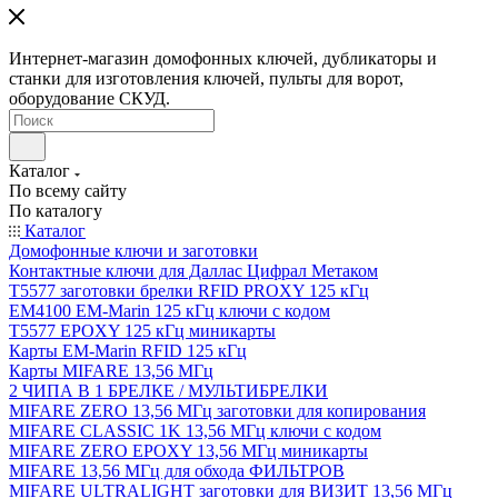
Интернет-магазин домофонных ключей, дубликаторы и
станки для изготовления ключей, пульты для ворот,
оборудование СКУД.
Каталог
По всему сайту
По каталогу
Каталог
Домофонные ключи и заготовки
Контактные ключи для Даллас Цифрал Метаком
T5577 заготовки брелки RFID PROXY 125 кГц
EM4100 EM-Marin 125 кГц ключи с кодом
T5577 EPOXY 125 кГц миникарты
Карты EM-Marin RFID 125 кГц
Карты MIFARE 13,56 МГц
2 ЧИПА В 1 БРЕЛКЕ / МУЛЬТИБРЕЛКИ
MIFARE ZERO 13,56 МГц заготовки для копирования
MIFARE CLASSIC 1K 13,56 МГц ключи с кодом
MIFARE ZERO EPOXY 13,56 МГц миникарты
MIFARE 13,56 МГц для обхода ФИЛЬТРОВ
MIFARE ULTRALIGHT заготовки для ВИЗИТ 13,56 МГц