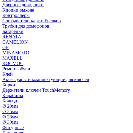
Дверные доводчики
Кнопки выхода
Контроллеры
Считыватели карт и брелков
Трубки для домофонов
Батарейки
RENATA
CAMELION
GP
MINAMOTO
MAXELL
КОСМОС
Ремонт обуви
Клей
Аксессуары и комплектующие для ключей
Бирки
Держатели ключей TouchMemory
Карабины
Кольца
Ø 20мм
Ø 25мм
Ø 28мм
Ø 30мм
Фигурные
Как купить