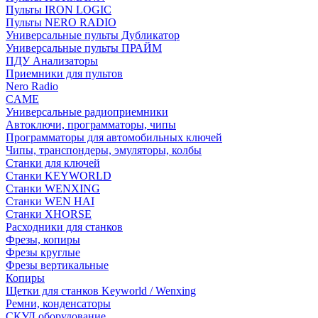
Пульты IRON LOGIC
Пульты NERO RADIO
Универсальные пульты Дубликатор
Универсальные пульты ПРАЙМ
ПДУ Анализаторы
Приемники для пультов
Nero Radio
CAME
Универсальные радиоприемники
Автоключи, программаторы, чипы
Программаторы для автомобильных ключей
Чипы, транспондеры, эмуляторы, колбы
Станки для ключей
Станки KEYWORLD
Станки WENXING
Станки WEN HAI
Станки XHORSE
Расходники для станков
Фрезы, копиры
Фрезы круглые
Фрезы вертикальные
Копиры
Щетки для станков Keyworld / Wenxing
Ремни, конденсаторы
СКУД оборудование