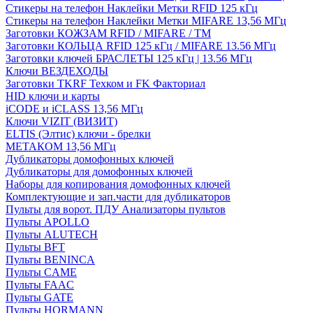
Стикеры на телефон Наклейки Метки RFID 125 кГц
Стикеры на телефон Наклейки Метки MIFARE 13,56 МГц
Заготовки КОЖЗАМ RFID / MIFARE / TM
Заготовки КОЛЬЦА RFID 125 кГц / MIFARE 13.56 МГц
Заготовки ключей БРАСЛЕТЫ 125 кГц | 13.56 МГц
Ключи ВЕЗДЕХОДЫ
Заготовки TKRF Техком и FK Факториал
HID ключи и карты
iCODE и iCLASS 13,56 МГц
Ключи VIZIT (ВИЗИТ)
ELTIS (Элтис) ключи - брелки
МЕТАКОМ 13,56 МГц
Дубликаторы домофонных ключей
Дубликаторы для домофонных ключей
Наборы для копирования домофонных ключей
Комплектующие и зап.части для дубликаторов
Пульты для ворот. ПДУ Анализаторы пультов
Пульты APOLLO
Пульты ALUTECH
Пульты BFT
Пульты BENINCA
Пульты CAME
Пульты FAAC
Пульты GATE
Пульты HORMANN