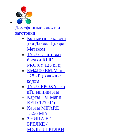
Домофонные ключи и
заготовки
Контактные ключи
для Даллас Цифрал
Метаком
T5577 заготовки
брелки RFID
PROXY 125 кГц
EM4100 EM-Marin
125 кГц ключи с
кодом
T5577 EPOXY 125
кГц миникарты
Карты EM-Marin
RFID 125 кГц
Карты MIFARE
13,56 МГц
2 ЧИПА В 1
БРЕЛКЕ /
МУЛЬТИБРЕЛКИ