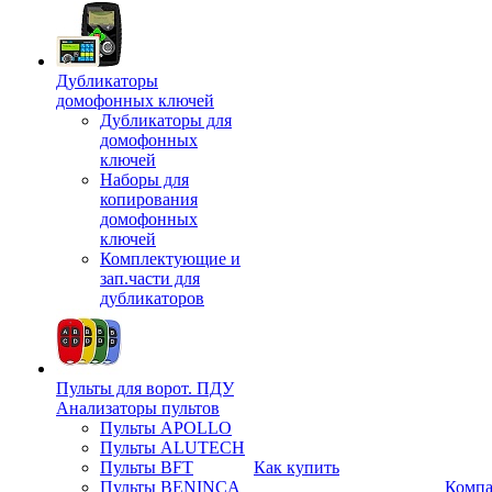
Дубликаторы
домофонных ключей
Дубликаторы для
домофонных
ключей
Наборы для
копирования
домофонных
ключей
Комплектующие и
зап.части для
дубликаторов
Пульты для ворот. ПДУ
Анализаторы пультов
Пульты APOLLO
Пульты ALUTECH
Пульты BFT
Как купить
Пульты BENINCA
Комп