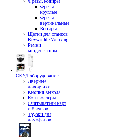
Фрезы, копиры
Фрезы
круглые
Фрезы
вертикальные
Копиры
Щетки для станков
Keyworld / Wenxing
Ремни,
конденсаторы
СКУД оборудование
Дверные
доводчики
Кнопки выхода
Контроллеры
Считыватели карт
и брелков
Трубки для
домофонов