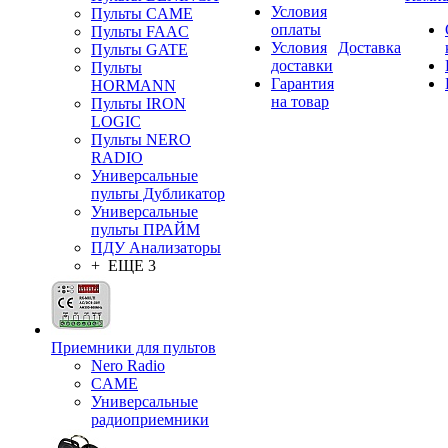
Условия
Пульты CAME
оплаты
Пульты FAAC
Условия
Доставка
Пульты GATE
доставки
Пульты
Гарантия
HORMANN
на товар
Пульты IRON
LOGIC
Пульты NERO
RADIO
Универсальные
пульты Дубликатор
Универсальные
пульты ПРАЙМ
ПДУ Анализаторы
+ ЕЩЕ 3
Приемники для пультов
Nero Radio
CAME
Универсальные
радиоприемники