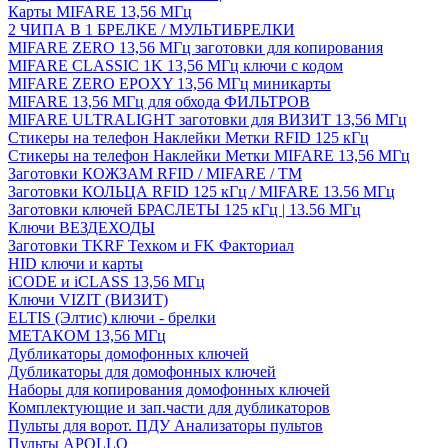
Карты MIFARE 13,56 МГц
2 ЧИПА В 1 БРЕЛКЕ / МУЛЬТИБРЕЛКИ
MIFARE ZERO 13,56 МГц заготовки для копирования
MIFARE CLASSIC 1K 13,56 МГц ключи с кодом
MIFARE ZERO EPOXY 13,56 МГц миникарты
MIFARE 13,56 МГц для обхода ФИЛЬТРОВ
MIFARE ULTRALIGHT заготовки для ВИЗИТ 13,56 МГц
Стикеры на телефон Наклейки Метки RFID 125 кГц
Стикеры на телефон Наклейки Метки MIFARE 13,56 МГц
Заготовки КОЖЗАМ RFID / MIFARE / TM
Заготовки КОЛЬЦА RFID 125 кГц / MIFARE 13.56 МГц
Заготовки ключей БРАСЛЕТЫ 125 кГц | 13.56 МГц
Ключи ВЕЗДЕХОДЫ
Заготовки TKRF Техком и FK Факториал
HID ключи и карты
iCODE и iCLASS 13,56 МГц
Ключи VIZIT (ВИЗИТ)
ELTIS (Элтис) ключи - брелки
МЕТАКОМ 13,56 МГц
Дубликаторы домофонных ключей
Дубликаторы для домофонных ключей
Наборы для копирования домофонных ключей
Комплектующие и зап.части для дубликаторов
Пульты для ворот. ПДУ Анализаторы пультов
Пульты APOLLO