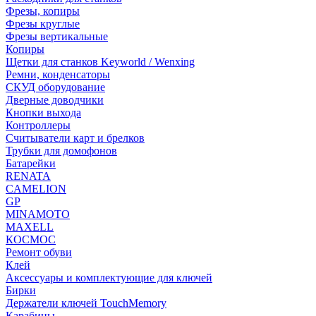
Фрезы, копиры
Фрезы круглые
Фрезы вертикальные
Копиры
Щетки для станков Keyworld / Wenxing
Ремни, конденсаторы
СКУД оборудование
Дверные доводчики
Кнопки выхода
Контроллеры
Считыватели карт и брелков
Трубки для домофонов
Батарейки
RENATA
CAMELION
GP
MINAMOTO
MAXELL
КОСМОС
Ремонт обуви
Клей
Аксессуары и комплектующие для ключей
Бирки
Держатели ключей TouchMemory
Карабины