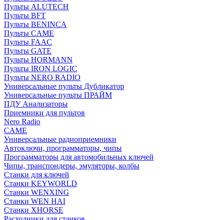
Пульты ALUTECH
Пульты BFT
Пульты BENINCA
Пульты CAME
Пульты FAAC
Пульты GATE
Пульты HORMANN
Пульты IRON LOGIC
Пульты NERO RADIO
Универсальные пульты Дубликатор
Универсальные пульты ПРАЙМ
ПДУ Анализаторы
Приемники для пультов
Nero Radio
CAME
Универсальные радиоприемники
Автоключи, программаторы, чипы
Программаторы для автомобильных ключей
Чипы, транспондеры, эмуляторы, колбы
Станки для ключей
Станки KEYWORLD
Станки WENXING
Станки WEN HAI
Станки XHORSE
Расходники для станков