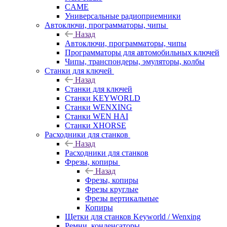
CAME
Универсальные радиоприемники
Автоключи, программаторы, чипы
Назад
Автоключи, программаторы, чипы
Программаторы для автомобильных ключей
Чипы, транспондеры, эмуляторы, колбы
Станки для ключей
Назад
Станки для ключей
Станки KEYWORLD
Станки WENXING
Станки WEN HAI
Станки XHORSE
Расходники для станков
Назад
Расходники для станков
Фрезы, копиры
Назад
Фрезы, копиры
Фрезы круглые
Фрезы вертикальные
Копиры
Щетки для станков Keyworld / Wenxing
Ремни, конденсаторы