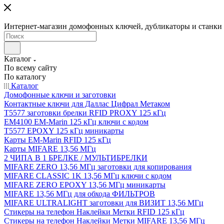
Интернет-магазин домофонных ключей, дубликаторы и станки д
Каталог
По всему сайту
По каталогу
Каталог
Домофонные ключи и заготовки
Контактные ключи для Даллас Цифрал Метаком
T5577 заготовки брелки RFID PROXY 125 кГц
EM4100 EM-Marin 125 кГц ключи с кодом
T5577 EPOXY 125 кГц миникарты
Карты EM-Marin RFID 125 кГц
Карты MIFARE 13,56 МГц
2 ЧИПА В 1 БРЕЛКЕ / МУЛЬТИБРЕЛКИ
MIFARE ZERO 13,56 МГц заготовки для копирования
MIFARE CLASSIC 1K 13,56 МГц ключи с кодом
MIFARE ZERO EPOXY 13,56 МГц миникарты
MIFARE 13,56 МГц для обхода ФИЛЬТРОВ
MIFARE ULTRALIGHT заготовки для ВИЗИТ 13,56 МГц
Стикеры на телефон Наклейки Метки RFID 125 кГц
Стикеры на телефон Наклейки Метки MIFARE 13,56 МГц