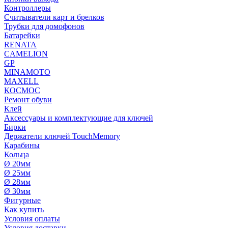
Контроллеры
Считыватели карт и брелков
Трубки для домофонов
Батарейки
RENATA
CAMELION
GP
MINAMOTO
MAXELL
КОСМОС
Ремонт обуви
Клей
Аксессуары и комплектующие для ключей
Бирки
Держатели ключей TouchMemory
Карабины
Кольца
Ø 20мм
Ø 25мм
Ø 28мм
Ø 30мм
Фигурные
Как купить
Условия оплаты
Условия доставки