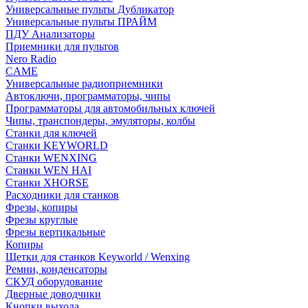
Универсальные пульты Дубликатор
Универсальные пульты ПРАЙМ
ПДУ Анализаторы
Приемники для пультов
Nero Radio
CAME
Универсальные радиоприемники
Автоключи, программаторы, чипы
Программаторы для автомобильных ключей
Чипы, транспондеры, эмуляторы, колбы
Станки для ключей
Станки KEYWORLD
Станки WENXING
Станки WEN HAI
Станки XHORSE
Расходники для станков
Фрезы, копиры
Фрезы круглые
Фрезы вертикальные
Копиры
Щетки для станков Keyworld / Wenxing
Ремни, конденсаторы
СКУД оборудование
Дверные доводчики
Кнопки выхода