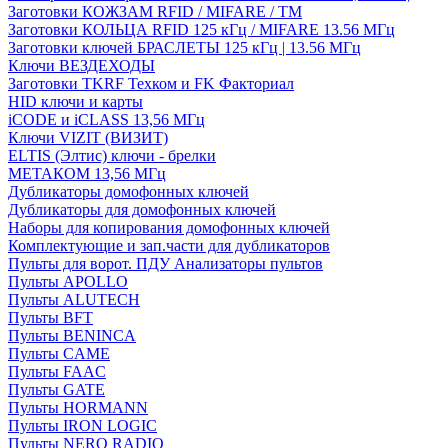
Заготовки КОЖЗАМ RFID / MIFARE / TM
Заготовки КОЛЬЦА RFID 125 кГц / MIFARE 13.56 МГц
Заготовки ключей БРАСЛЕТЫ 125 кГц | 13.56 МГц
Ключи ВЕЗДЕХОДЫ
Заготовки TKRF Техком и FK Факториал
HID ключи и карты
iCODE и iCLASS 13,56 МГц
Ключи VIZIT (ВИЗИТ)
ELTIS (Элтис) ключи - брелки
МЕТАКОМ 13,56 МГц
Дубликаторы домофонных ключей
Дубликаторы для домофонных ключей
Наборы для копирования домофонных ключей
Комплектующие и зап.части для дубликаторов
Пульты для ворот. ПДУ Анализаторы пультов
Пульты APOLLO
Пульты ALUTECH
Пульты BFT
Пульты BENINCA
Пульты CAME
Пульты FAAC
Пульты GATE
Пульты HORMANN
Пульты IRON LOGIC
Пульты NERO RADIO