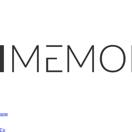
аком
кГц