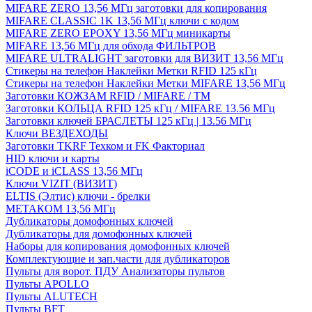
MIFARE ZERO 13,56 МГц заготовки для копирования
MIFARE CLASSIC 1K 13,56 МГц ключи с кодом
MIFARE ZERO EPOXY 13,56 МГц миникарты
MIFARE 13,56 МГц для обхода ФИЛЬТРОВ
MIFARE ULTRALIGHT заготовки для ВИЗИТ 13,56 МГц
Стикеры на телефон Наклейки Метки RFID 125 кГц
Стикеры на телефон Наклейки Метки MIFARE 13,56 МГц
Заготовки КОЖЗАМ RFID / MIFARE / TM
Заготовки КОЛЬЦА RFID 125 кГц / MIFARE 13.56 МГц
Заготовки ключей БРАСЛЕТЫ 125 кГц | 13.56 МГц
Ключи ВЕЗДЕХОДЫ
Заготовки TKRF Техком и FK Факториал
HID ключи и карты
iCODE и iCLASS 13,56 МГц
Ключи VIZIT (ВИЗИТ)
ELTIS (Элтис) ключи - брелки
МЕТАКОМ 13,56 МГц
Дубликаторы домофонных ключей
Дубликаторы для домофонных ключей
Наборы для копирования домофонных ключей
Комплектующие и зап.части для дубликаторов
Пульты для ворот. ПДУ Анализаторы пультов
Пульты APOLLO
Пульты ALUTECH
Пульты BFT