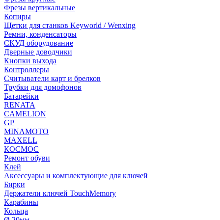
Фрезы вертикальные
Копиры
Щетки для станков Keyworld / Wenxing
Ремни, конденсаторы
СКУД оборудование
Дверные доводчики
Кнопки выхода
Контроллеры
Считыватели карт и брелков
Трубки для домофонов
Батарейки
RENATA
CAMELION
GP
MINAMOTO
MAXELL
КОСМОС
Ремонт обуви
Клей
Аксессуары и комплектующие для ключей
Бирки
Держатели ключей TouchMemory
Карабины
Кольца
Ø 20мм