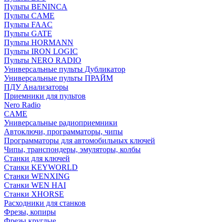
Пульты BENINCA
Пульты CAME
Пульты FAAC
Пульты GATE
Пульты HORMANN
Пульты IRON LOGIC
Пульты NERO RADIO
Универсальные пульты Дубликатор
Универсальные пульты ПРАЙМ
ПДУ Анализаторы
Приемники для пультов
Nero Radio
CAME
Универсальные радиоприемники
Автоключи, программаторы, чипы
Программаторы для автомобильных ключей
Чипы, транспондеры, эмуляторы, колбы
Станки для ключей
Станки KEYWORLD
Станки WENXING
Станки WEN HAI
Станки XHORSE
Расходники для станков
Фрезы, копиры
Фрезы круглые