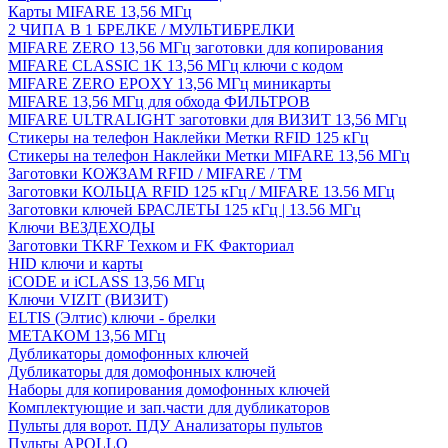
Карты MIFARE 13,56 МГц
2 ЧИПА В 1 БРЕЛКЕ / МУЛЬТИБРЕЛКИ
MIFARE ZERO 13,56 МГц заготовки для копирования
MIFARE CLASSIC 1K 13,56 МГц ключи с кодом
MIFARE ZERO EPOXY 13,56 МГц миникарты
MIFARE 13,56 МГц для обхода ФИЛЬТРОВ
MIFARE ULTRALIGHT заготовки для ВИЗИТ 13,56 МГц
Стикеры на телефон Наклейки Метки RFID 125 кГц
Стикеры на телефон Наклейки Метки MIFARE 13,56 МГц
Заготовки КОЖЗАМ RFID / MIFARE / TM
Заготовки КОЛЬЦА RFID 125 кГц / MIFARE 13.56 МГц
Заготовки ключей БРАСЛЕТЫ 125 кГц | 13.56 МГц
Ключи ВЕЗДЕХОДЫ
Заготовки TKRF Техком и FK Факториал
HID ключи и карты
iCODE и iCLASS 13,56 МГц
Ключи VIZIT (ВИЗИТ)
ELTIS (Элтис) ключи - брелки
МЕТАКОМ 13,56 МГц
Дубликаторы домофонных ключей
Дубликаторы для домофонных ключей
Наборы для копирования домофонных ключей
Комплектующие и зап.части для дубликаторов
Пульты для ворот. ПДУ Анализаторы пультов
Пульты APOLLO