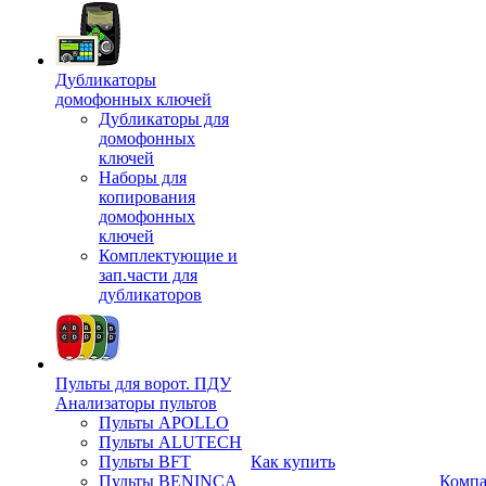
Дубликаторы
домофонных ключей
Дубликаторы для
домофонных
ключей
Наборы для
копирования
домофонных
ключей
Комплектующие и
зап.части для
дубликаторов
Пульты для ворот. ПДУ
Анализаторы пультов
Пульты APOLLO
Пульты ALUTECH
Пульты BFT
Как купить
Пульты BENINCA
Комп