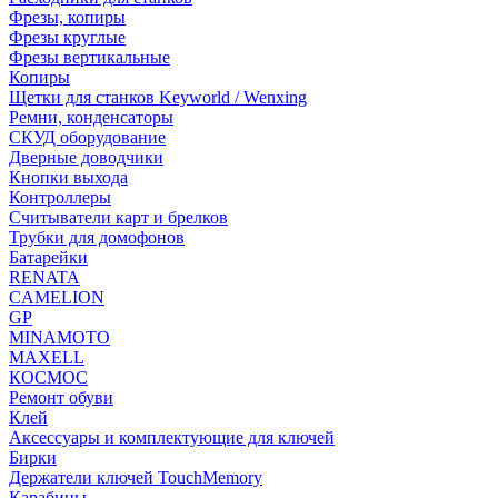
Фрезы, копиры
Фрезы круглые
Фрезы вертикальные
Копиры
Щетки для станков Keyworld / Wenxing
Ремни, конденсаторы
СКУД оборудование
Дверные доводчики
Кнопки выхода
Контроллеры
Считыватели карт и брелков
Трубки для домофонов
Батарейки
RENATA
CAMELION
GP
MINAMOTO
MAXELL
КОСМОС
Ремонт обуви
Клей
Аксессуары и комплектующие для ключей
Бирки
Держатели ключей TouchMemory
Карабины