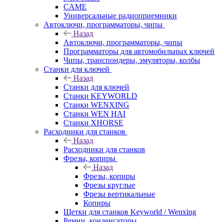
CAME
Универсальные радиоприемники
Автоключи, программаторы, чипы
Назад
Автоключи, программаторы, чипы
Программаторы для автомобильных ключей
Чипы, транспондеры, эмуляторы, колбы
Станки для ключей
Назад
Станки для ключей
Станки KEYWORLD
Станки WENXING
Станки WEN HAI
Станки XHORSE
Расходники для станков
Назад
Расходники для станков
Фрезы, копиры
Назад
Фрезы, копиры
Фрезы круглые
Фрезы вертикальные
Копиры
Щетки для станков Keyworld / Wenxing
Ремни, конденсаторы