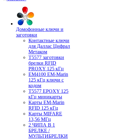
Домофонные ключи и
заготовки
Контактные ключи
для Даллас Цифрал
Метаком
T5577 заготовки
брелки RFID
PROXY 125 кГц
EM4100 EM-Marin
125 кГц ключи с
кодом
T5577 EPOXY 125
кГц миникарты
Карты EM-Marin
RFID 125 кГц
Карты MIFARE
13,56 МГц
2 ЧИПА В 1
БРЕЛКЕ /
МУЛЬТИБРЕЛКИ