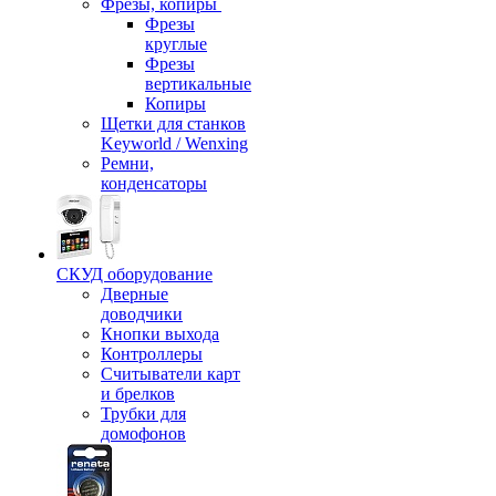
Фрезы, копиры
Фрезы
круглые
Фрезы
вертикальные
Копиры
Щетки для станков
Keyworld / Wenxing
Ремни,
конденсаторы
СКУД оборудование
Дверные
доводчики
Кнопки выхода
Контроллеры
Считыватели карт
и брелков
Трубки для
домофонов