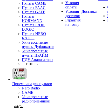
Условия
Пульты CAME
оплаты
Пульты FAAC
Условия
Доставка
Пульты GATE
доставки
Пульты
Гарантия
HORMANN
на товар
Пульты IRON
LOGIC
Пульты NERO
RADIO
Универсальные
пульты Дубликатор
Универсальные
пульты ПРАЙМ
ПДУ Анализаторы
+ ЕЩЕ 3
Приемники для пультов
Nero Radio
CAME
Универсальные
радиоприемники