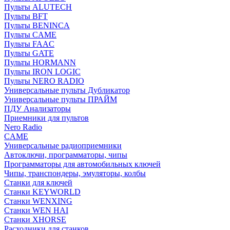
Пульты ALUTECH
Пульты BFT
Пульты BENINCA
Пульты CAME
Пульты FAAC
Пульты GATE
Пульты HORMANN
Пульты IRON LOGIC
Пульты NERO RADIO
Универсальные пульты Дубликатор
Универсальные пульты ПРАЙМ
ПДУ Анализаторы
Приемники для пультов
Nero Radio
CAME
Универсальные радиоприемники
Автоключи, программаторы, чипы
Программаторы для автомобильных ключей
Чипы, транспондеры, эмуляторы, колбы
Станки для ключей
Станки KEYWORLD
Станки WENXING
Станки WEN HAI
Станки XHORSE
Расходники для станков