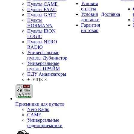
Условия
Пульты CAME
оплаты
Пульты FAAC
Условия
Доставка
Пульты GATE
доставки
Пульты
Гарантия
HORMANN
на товар
Пульты IRON
LOGIC
Пульты NERO
RADIO
Универсальные
пульты Дубликатор
Универсальные
пульты ПРАЙМ
ПДУ Анализаторы
+ ЕЩЕ 3
Приемники для пультов
Nero Radio
CAME
Универсальные
радиоприемники