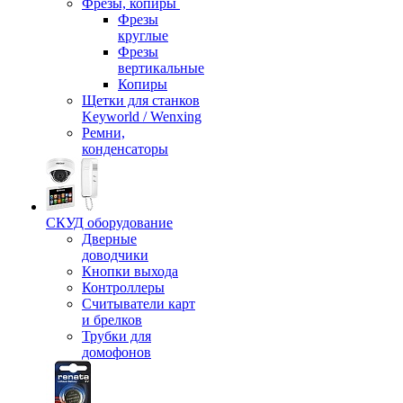
Фрезы, копиры
Фрезы
круглые
Фрезы
вертикальные
Копиры
Щетки для станков
Keyworld / Wenxing
Ремни,
конденсаторы
СКУД оборудование
Дверные
доводчики
Кнопки выхода
Контроллеры
Считыватели карт
и брелков
Трубки для
домофонов