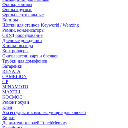
Фрезы, копиры
Фрезы круглые
Фрезы вертикальные
Копиры
Щетки для станков Keyworld / Wenxing
Ремни, конденсаторы
СКУД оборудование
Дверные доводчики
Кнопки выхода
Контроллеры
Считыватели карт и брелков
Трубки для домофонов
Батарейки
RENATA
CAMELION
GP
MINAMOTO
MAXELL
КОСМОС
Ремонт обуви
Клей
Аксессуары и комплектующие для ключей
Бирки
Держатели ключей TouchMemory
Карабины