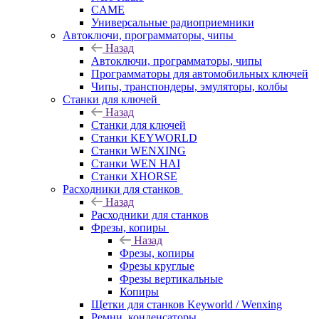
CAME
Универсальные радиоприемники
Автоключи, программаторы, чипы
Назад
Автоключи, программаторы, чипы
Программаторы для автомобильных ключей
Чипы, транспондеры, эмуляторы, колбы
Станки для ключей
Назад
Станки для ключей
Станки KEYWORLD
Станки WENXING
Станки WEN HAI
Станки XHORSE
Расходники для станков
Назад
Расходники для станков
Фрезы, копиры
Назад
Фрезы, копиры
Фрезы круглые
Фрезы вертикальные
Копиры
Щетки для станков Keyworld / Wenxing
Ремни, конденсаторы