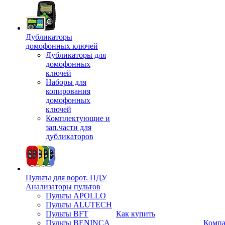
Дубликаторы
домофонных ключей
Дубликаторы для
домофонных
ключей
Наборы для
копирования
домофонных
ключей
Комплектующие и
зап.части для
дубликаторов
Пульты для ворот. ПДУ
Анализаторы пультов
Пульты APOLLO
Пульты ALUTECH
Пульты BFT
Как купить
Пульты BENINCA
Комп