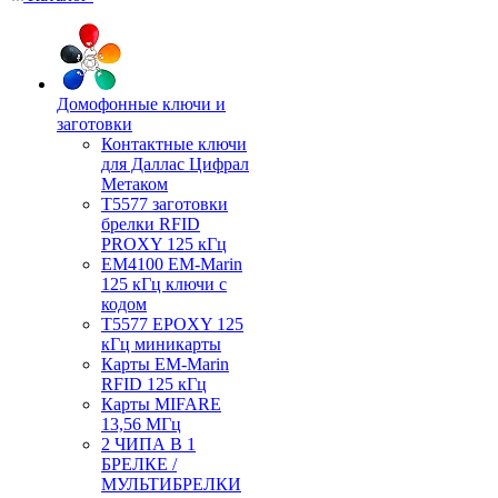
Домофонные ключи и
заготовки
Контактные ключи
для Даллас Цифрал
Метаком
T5577 заготовки
брелки RFID
PROXY 125 кГц
EM4100 EM-Marin
125 кГц ключи с
кодом
T5577 EPOXY 125
кГц миникарты
Карты EM-Marin
RFID 125 кГц
Карты MIFARE
13,56 МГц
2 ЧИПА В 1
БРЕЛКЕ /
МУЛЬТИБРЕЛКИ