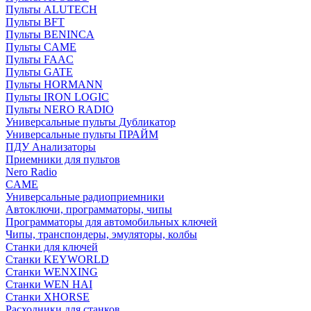
Пульты ALUTECH
Пульты BFT
Пульты BENINCA
Пульты CAME
Пульты FAAC
Пульты GATE
Пульты HORMANN
Пульты IRON LOGIC
Пульты NERO RADIO
Универсальные пульты Дубликатор
Универсальные пульты ПРАЙМ
ПДУ Анализаторы
Приемники для пультов
Nero Radio
CAME
Универсальные радиоприемники
Автоключи, программаторы, чипы
Программаторы для автомобильных ключей
Чипы, транспондеры, эмуляторы, колбы
Станки для ключей
Станки KEYWORLD
Станки WENXING
Станки WEN HAI
Станки XHORSE
Расходники для станков