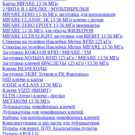
Карты MIFARE 13,56 МГц
2 ЧИПА В 1 БРЕЛКЕ / МУЛЬТИБРЕЛКИ
MIFARE ZERO 13,56 МГц заготовки для копирования
MIFARE CLASSIC 1K 13,56 МГц ключи с кодом
MIFARE ZERO EPOXY 13,56 МГц миникарты
MIFARE 13,56 МГц для обхода ФИЛЬТРОВ
MIFARE ULTRALIGHT заготовки для ВИЗИТ 13,56 МГц
Стикеры на телефон Наклейки Метки RFID 125 кГц
Стикеры на телефон Наклейки Метки MIFARE 13,56 МГц
Заготовки КОЖЗАМ RFID / MIFARE / TM
Заготовки КОЛЬЦА RFID 125 кГц / MIFARE 13.56 МГц
Заготовки ключей БРАСЛЕТЫ 125 кГц | 13.56 МГц
Ключи ВЕЗДЕХОДЫ
Заготовки TKRF Техком и FK Факториал
HID ключи и карты
iCODE и iCLASS 13,56 МГц
Ключи VIZIT (ВИЗИТ)
ELTIS (Элтис) ключи - брелки
МЕТАКОМ 13,56 МГц
Дубликаторы домофонных ключей
Дубликаторы для домофонных ключей
Наборы для копирования домофонных ключей
Комплектующие и зап.части для дубликаторов
Пульты для ворот. ПДУ Анализаторы пультов
Пульты APOLLO