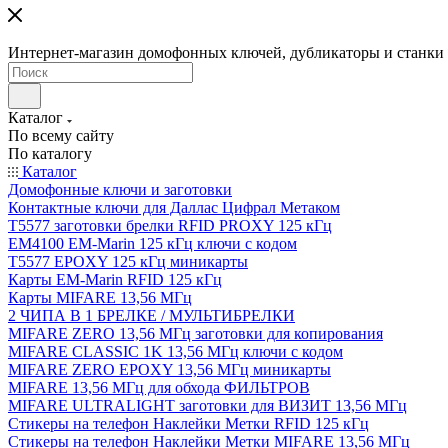
Интернет-магазин домофонных ключей, дубликаторы и станки д
Каталог
По всему сайту
По каталогу
Каталог
Домофонные ключи и заготовки
Контактные ключи для Даллас Цифрал Метаком
T5577 заготовки брелки RFID PROXY 125 кГц
EM4100 EM-Marin 125 кГц ключи с кодом
T5577 EPOXY 125 кГц миникарты
Карты EM-Marin RFID 125 кГц
Карты MIFARE 13,56 МГц
2 ЧИПА В 1 БРЕЛКЕ / МУЛЬТИБРЕЛКИ
MIFARE ZERO 13,56 МГц заготовки для копирования
MIFARE CLASSIC 1K 13,56 МГц ключи с кодом
MIFARE ZERO EPOXY 13,56 МГц миникарты
MIFARE 13,56 МГц для обхода ФИЛЬТРОВ
MIFARE ULTRALIGHT заготовки для ВИЗИТ 13,56 МГц
Стикеры на телефон Наклейки Метки RFID 125 кГц
Стикеры на телефон Наклейки Метки MIFARE 13,56 МГц