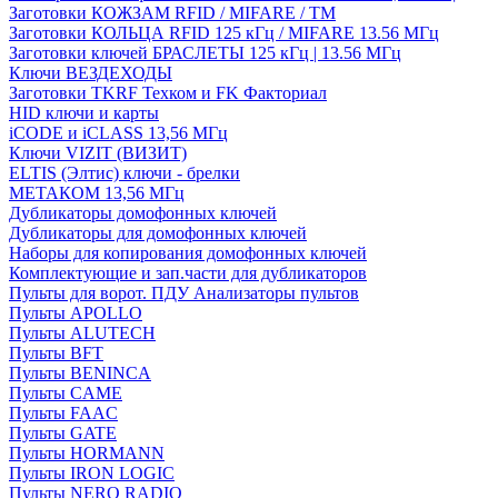
Заготовки КОЖЗАМ RFID / MIFARE / TM
Заготовки КОЛЬЦА RFID 125 кГц / MIFARE 13.56 МГц
Заготовки ключей БРАСЛЕТЫ 125 кГц | 13.56 МГц
Ключи ВЕЗДЕХОДЫ
Заготовки TKRF Техком и FK Факториал
HID ключи и карты
iCODE и iCLASS 13,56 МГц
Ключи VIZIT (ВИЗИТ)
ELTIS (Элтис) ключи - брелки
МЕТАКОМ 13,56 МГц
Дубликаторы домофонных ключей
Дубликаторы для домофонных ключей
Наборы для копирования домофонных ключей
Комплектующие и зап.части для дубликаторов
Пульты для ворот. ПДУ Анализаторы пультов
Пульты APOLLO
Пульты ALUTECH
Пульты BFT
Пульты BENINCA
Пульты CAME
Пульты FAAC
Пульты GATE
Пульты HORMANN
Пульты IRON LOGIC
Пульты NERO RADIO