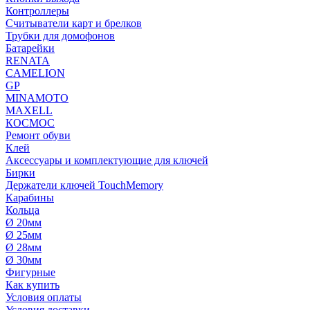
Контроллеры
Считыватели карт и брелков
Трубки для домофонов
Батарейки
RENATA
CAMELION
GP
MINAMOTO
MAXELL
КОСМОС
Ремонт обуви
Клей
Аксессуары и комплектующие для ключей
Бирки
Держатели ключей TouchMemory
Карабины
Кольца
Ø 20мм
Ø 25мм
Ø 28мм
Ø 30мм
Фигурные
Как купить
Условия оплаты
Условия доставки