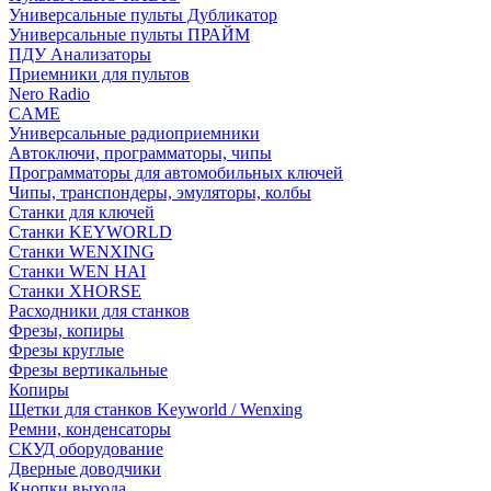
Универсальные пульты Дубликатор
Универсальные пульты ПРАЙМ
ПДУ Анализаторы
Приемники для пультов
Nero Radio
CAME
Универсальные радиоприемники
Автоключи, программаторы, чипы
Программаторы для автомобильных ключей
Чипы, транспондеры, эмуляторы, колбы
Станки для ключей
Станки KEYWORLD
Станки WENXING
Станки WEN HAI
Станки XHORSE
Расходники для станков
Фрезы, копиры
Фрезы круглые
Фрезы вертикальные
Копиры
Щетки для станков Keyworld / Wenxing
Ремни, конденсаторы
СКУД оборудование
Дверные доводчики
Кнопки выхода