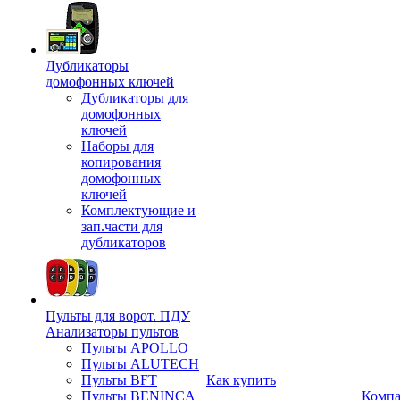
Дубликаторы
домофонных ключей
Дубликаторы для
домофонных
ключей
Наборы для
копирования
домофонных
ключей
Комплектующие и
зап.части для
дубликаторов
Пульты для ворот. ПДУ
Анализаторы пультов
Пульты APOLLO
Пульты ALUTECH
Пульты BFT
Как купить
Пульты BENINCA
Комп