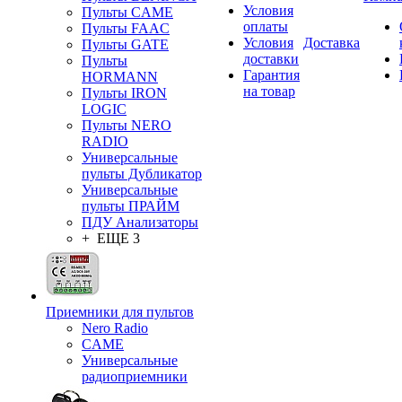
Условия
Пульты CAME
оплаты
Пульты FAAC
Условия
Доставка
Пульты GATE
доставки
Пульты
Гарантия
HORMANN
на товар
Пульты IRON
LOGIC
Пульты NERO
RADIO
Универсальные
пульты Дубликатор
Универсальные
пульты ПРАЙМ
ПДУ Анализаторы
+ ЕЩЕ 3
Приемники для пультов
Nero Radio
CAME
Универсальные
радиоприемники