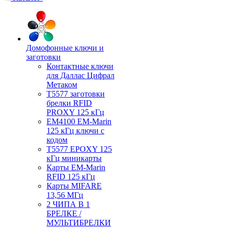
Домофонные ключи и
заготовки
Контактные ключи
для Даллас Цифрал
Метаком
T5577 заготовки
брелки RFID
PROXY 125 кГц
EM4100 EM-Marin
125 кГц ключи с
кодом
T5577 EPOXY 125
кГц миникарты
Карты EM-Marin
RFID 125 кГц
Карты MIFARE
13,56 МГц
2 ЧИПА В 1
БРЕЛКЕ /
МУЛЬТИБРЕЛКИ