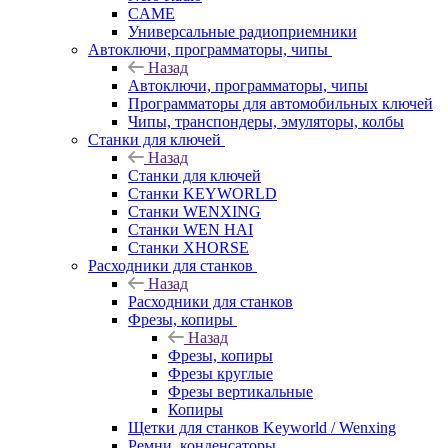
CAME
Универсальные радиоприемники
Автоключи, программаторы, чипы
Назад
Автоключи, программаторы, чипы
Программаторы для автомобильных ключей
Чипы, транспондеры, эмуляторы, колбы
Станки для ключей
Назад
Станки для ключей
Станки KEYWORLD
Станки WENXING
Станки WEN HAI
Станки XHORSE
Расходники для станков
Назад
Расходники для станков
Фрезы, копиры
Назад
Фрезы, копиры
Фрезы круглые
Фрезы вертикальные
Копиры
Щетки для станков Keyworld / Wenxing
Ремни, конденсаторы