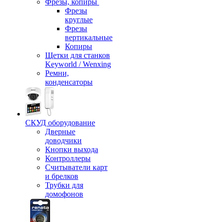
Фрезы, копиры
Фрезы
круглые
Фрезы
вертикальные
Копиры
Щетки для станков
Keyworld / Wenxing
Ремни,
конденсаторы
СКУД оборудование
Дверные
доводчики
Кнопки выхода
Контроллеры
Считыватели карт
и брелков
Трубки для
домофонов