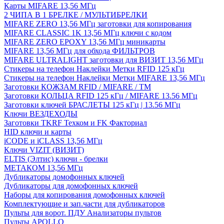
Карты MIFARE 13,56 МГц
2 ЧИПА В 1 БРЕЛКЕ / МУЛЬТИБРЕЛКИ
MIFARE ZERO 13,56 МГц заготовки для копирования
MIFARE CLASSIC 1K 13,56 МГц ключи с кодом
MIFARE ZERO EPOXY 13,56 МГц миникарты
MIFARE 13,56 МГц для обхода ФИЛЬТРОВ
MIFARE ULTRALIGHT заготовки для ВИЗИТ 13,56 МГц
Стикеры на телефон Наклейки Метки RFID 125 кГц
Стикеры на телефон Наклейки Метки MIFARE 13,56 МГц
Заготовки КОЖЗАМ RFID / MIFARE / TM
Заготовки КОЛЬЦА RFID 125 кГц / MIFARE 13.56 МГц
Заготовки ключей БРАСЛЕТЫ 125 кГц | 13.56 МГц
Ключи ВЕЗДЕХОДЫ
Заготовки TKRF Техком и FK Факториал
HID ключи и карты
iCODE и iCLASS 13,56 МГц
Ключи VIZIT (ВИЗИТ)
ELTIS (Элтис) ключи - брелки
МЕТАКОМ 13,56 МГц
Дубликаторы домофонных ключей
Дубликаторы для домофонных ключей
Наборы для копирования домофонных ключей
Комплектующие и зап.части для дубликаторов
Пульты для ворот. ПДУ Анализаторы пультов
Пульты APOLLO