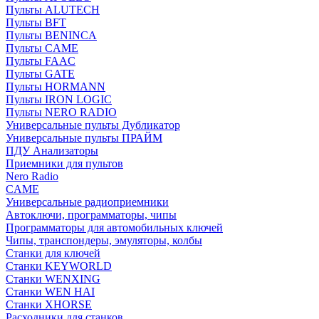
Пульты ALUTECH
Пульты BFT
Пульты BENINCA
Пульты CAME
Пульты FAAC
Пульты GATE
Пульты HORMANN
Пульты IRON LOGIC
Пульты NERO RADIO
Универсальные пульты Дубликатор
Универсальные пульты ПРАЙМ
ПДУ Анализаторы
Приемники для пультов
Nero Radio
CAME
Универсальные радиоприемники
Автоключи, программаторы, чипы
Программаторы для автомобильных ключей
Чипы, транспондеры, эмуляторы, колбы
Станки для ключей
Станки KEYWORLD
Станки WENXING
Станки WEN HAI
Станки XHORSE
Расходники для станков